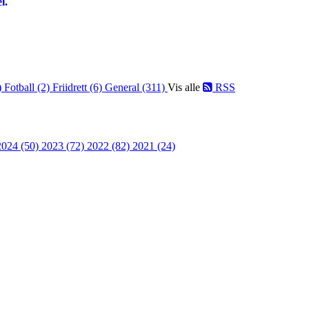
l.
)
Fotball (2)
Friidrett (6)
General (311)
Vis alle
RSS
2024 (50)
2023 (72)
2022 (82)
2021 (24)