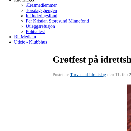
Æresmedlemmer
Torsdagsgjengen
Inkluderingsfond
Per Kristian Storesund Minnefond
Utleggsrefusjon
Politiattest
Bli Medlem
Utleie - Klubbhus
Grøtfest på idretts
Postet av
Torvastad Idrettslag
den
11. feb 