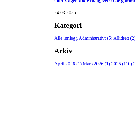
Odd Vågen døde nylig, vel 93 år gamme
24.03.2025
Kategori
Alle innlegg
Administrativt (5)
Allidrett (2
Arkiv
April 2026 (1)
Mars 2026 (1)
2025 (110)
Torvastad Idrettslag
Hålandvegen 170, 4260 TORVASTAD
Org. nr.: 974 902 842
+ 47 906 44 423