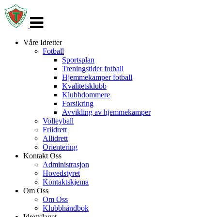
Veksle
navigasjon
Våre Idretter
Fotball
Sportsplan
Treningstider fotball
Hjemmekamper fotball
Kvalitetsklubb
Klubbdommere
Forsikring
Avvikling av hjemmekamper
Volleyball
Friidrett
Allidrett
Orientering
Kontakt Oss
Administrasjon
Hovedstyret
Kontaktskjema
Om Oss
Om Oss
Klubbhåndbok
Idrettslaget