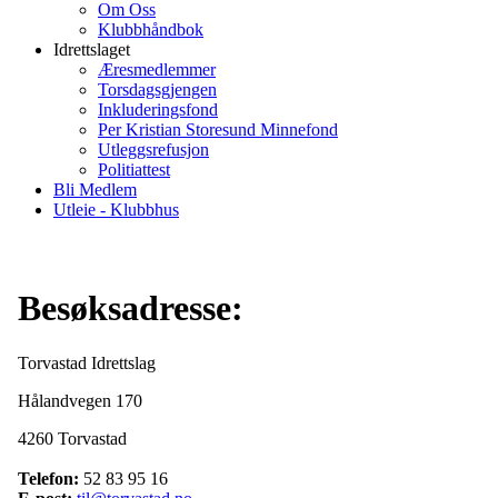
Om Oss
Klubbhåndbok
Idrettslaget
Æresmedlemmer
Torsdagsgjengen
Inkluderingsfond
Per Kristian Storesund Minnefond
Utleggsrefusjon
Politiattest
Bli Medlem
Utleie - Klubbhus
Besøksadresse:
Torvastad Idrettslag
Hålandvegen 170
4260 Torvastad
Telefon:
52 83 95 16