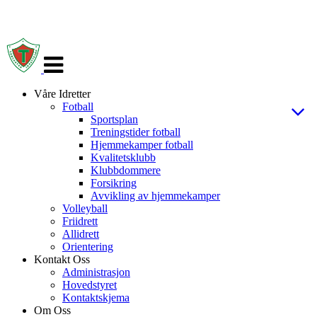
Veksle
navigasjon
Våre Idretter
Fotball
Sportsplan
Treningstider fotball
Hjemmekamper fotball
Kvalitetsklubb
Klubbdommere
Forsikring
Avvikling av hjemmekamper
Volleyball
Friidrett
Allidrett
Orientering
Kontakt Oss
Administrasjon
Hovedstyret
Kontaktskjema
Om Oss