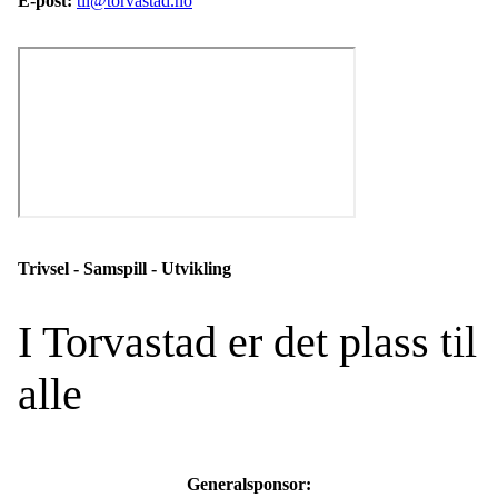
E-post:
til@torvastad.no
Trivsel - Samspill - Utvikling
I Torvastad er det plass til
alle
Generalsponsor: