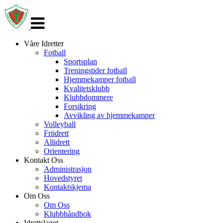
Veksle
navigasjon
Våre Idretter
Fotball
Sportsplan
Treningstider fotball
Hjemmekamper fotball
Kvalitetsklubb
Klubbdommere
Forsikring
Avvikling av hjemmekamper
Volleyball
Friidrett
Allidrett
Orientering
Kontakt Oss
Administrasjon
Hovedstyret
Kontaktskjema
Om Oss
Om Oss
Klubbhåndbok
Idrettslaget