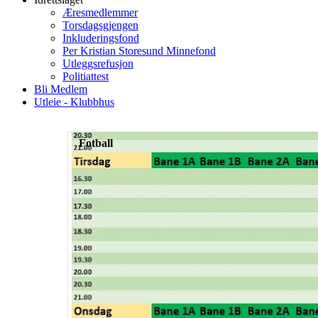
Æresmedlemmer
Torsdagsgjengen
Inkluderingsfond
Per Kristian Storesund Minnefond
Utleggsrefusjon
Politiattest
Bli Medlem
Utleie - Klubbhus
Fotball