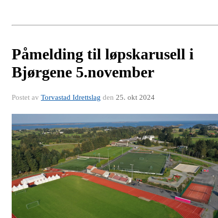
Påmelding til løpskarusell i
Bjørgene 5.november
Postet av
Torvastad Idrettslag
den
25. okt 2024