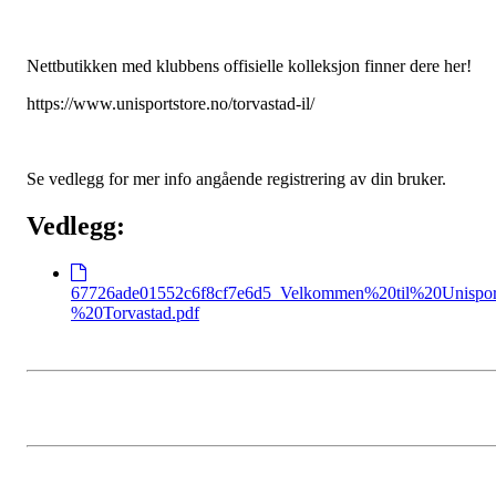
Nettbutikken med klubbens offisielle kolleksjon finner dere her!
https://www.unisportstore.no/torvastad-il/
Se vedlegg for mer info angående registrering av din bruker.
Vedlegg:
67726ade01552c6f8cf7e6d5_Velkommen%20til%20Unispor
%20Torvastad.pdf