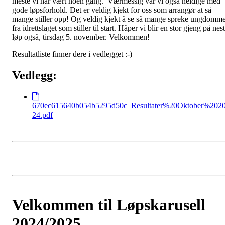
meste vi har vært noen gang. Værmessig var vi også heldige med
gode løpsforhold. Det er veldig kjekt for oss som arrangør at så
mange stiller opp! Og veldig kjekt å se så mange spreke ungdomm
fra idrettslaget som stiller til start. Håper vi blir en stor gjeng på nes
løp også, tirsdag 5. november. Velkommen!
Resultatliste finner dere i vedlegget :-)
Vedlegg:
670ec615640b054b5295d50c_Resultater%20Oktober%202
24.pdf
Velkommen til Løpskarusell
2024/2025