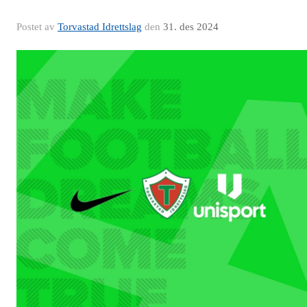
Postet av
Torvastad Idrettslag
den
31. des 2024