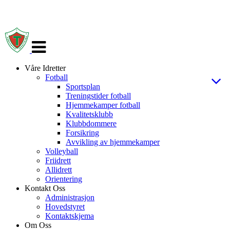
Veksle
navigasjon
Våre Idretter
Fotball
Sportsplan
Treningstider fotball
Hjemmekamper fotball
Kvalitetsklubb
Klubbdommere
Forsikring
Avvikling av hjemmekamper
Volleyball
Friidrett
Allidrett
Orientering
Kontakt Oss
Administrasjon
Hovedstyret
Kontaktskjema
Om Oss