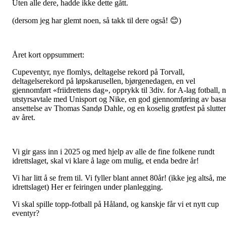
Uten alle dere, hadde ikke dette gått.
(dersom jeg har glemt noen, så takk til dere også! 😊)
Året kort oppsummert:
Cupeventyr, nye flomlys, deltagelse rekord på Torvall,
deltagelserekord på løpskarusellen, bjørgenedagen, en vel
gjennomført «friidrettens dag», opprykk til 3div. for A-lag fotball, 
utstyrsavtale med Unisport og Nike, en god gjennomføring av basar
ansettelse av Thomas Sandø Dahle, og en koselig grøtfest på slutte
av året.
Vi gir gass inn i 2025 og med hjelp av alle de fine folkene rundt
idrettslaget, skal vi klare å lage om mulig, et enda bedre år!
Vi har litt å se frem til. Vi fyller blant annet 80år! (ikke jeg altså, m
idrettslaget) Her er feiringen under planlegging.
Vi skal spille topp-fotball på Håland, og kanskje får vi et nytt cup
eventyr?