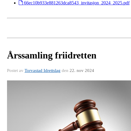
66ec10b933e881263dca8543_invitasjon_2024_2025.pdf
Årssamling friidretten
Postet av
Torvastad Idrettslag
den
22. nov 2024