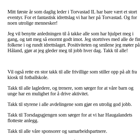
Mitt første år som daglig leder i Torvastad IL har bare vært et stort
eventyr. For et fantastisk idrettslag vi har her på Torvastad. Og for
noen utrolige mennesker!
Jeg vil benytte anledningen til å takke alle som har hjulpet meg i
gang, og tatt meg så enormt godt imot. Jeg stortrives med alle de fi
folkene i og rundt idrettslaget. Positiviteten og smilene jeg møter på
Håland, gjør at jeg gleder meg til jobb hver dag. Takk til alle!
Vil også rette en stor takk til alle frivillige som stiller opp på alt fra
kiosk til fotballskole.
Takk til alle lagledere, og trenere, som sørger for at våre barn og
unge har en mulighet for å drive aktivitet.
Takk til styrene i alle avdelingene som gjør en utrolig god jobb.
Takk til Torsdagsgjengen som sørger for at vi har Haugalandets
flotteste anlegg.
Takk til alle våre sponsorer og samarbeidspartnere.