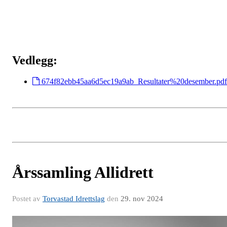
Vedlegg:
674f82ebb45aa6d5ec19a9ab_Resultater%20desember.pdf
Årssamling Allidrett
Postet av
Torvastad Idrettslag
den
29. nov 2024