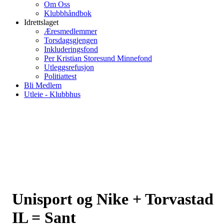
Om Oss
Klubbhåndbok
Idrettslaget
Æresmedlemmer
Torsdagsgjengen
Inkluderingsfond
Per Kristian Storesund Minnefond
Utleggsrefusjon
Politiattest
Bli Medlem
Utleie - Klubbhus
Unisport og Nike + Torvastad
IL = Sant