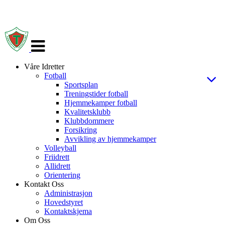
Veksle
navigasjon
Våre Idretter
Fotball
Sportsplan
Treningstider fotball
Hjemmekamper fotball
Kvalitetsklubb
Klubbdommere
Forsikring
Avvikling av hjemmekamper
Volleyball
Friidrett
Allidrett
Orientering
Kontakt Oss
Administrasjon
Hovedstyret
Kontaktskjema
Om Oss