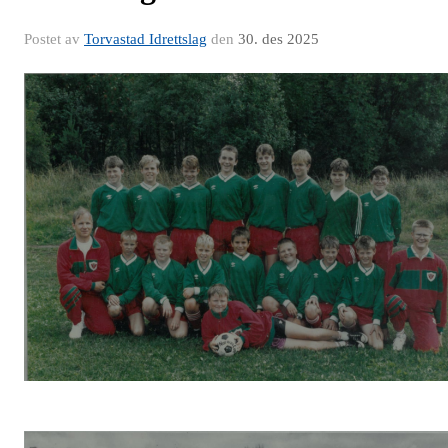
Postet av
Torvastad Idrettslag
den
30. des 2025