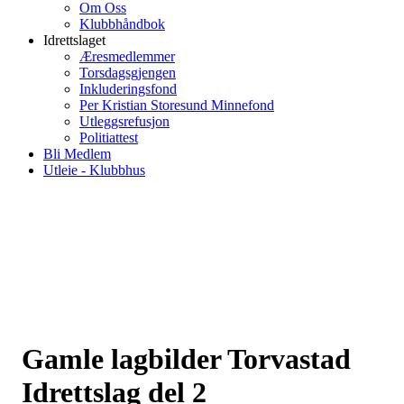
Om Oss
Klubbhåndbok
Idrettslaget
Æresmedlemmer
Torsdagsgjengen
Inkluderingsfond
Per Kristian Storesund Minnefond
Utleggsrefusjon
Politiattest
Bli Medlem
Utleie - Klubbhus
Gamle lagbilder Torvastad
Idrettslag del 2