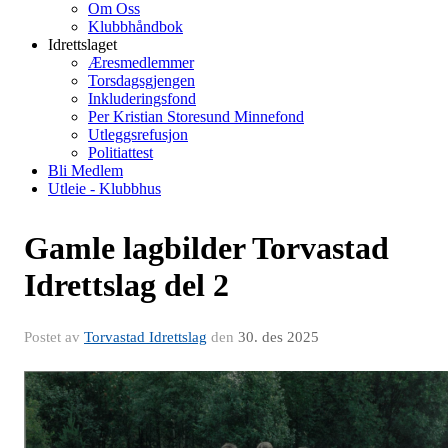
Om Oss
Klubbhåndbok
Idrettslaget
Æresmedlemmer
Torsdagsgjengen
Inkluderingsfond
Per Kristian Storesund Minnefond
Utleggsrefusjon
Politiattest
Bli Medlem
Utleie - Klubbhus
Gamle lagbilder Torvastad
Idrettslag del 2
Postet av
Torvastad Idrettslag
den
30. des 2025