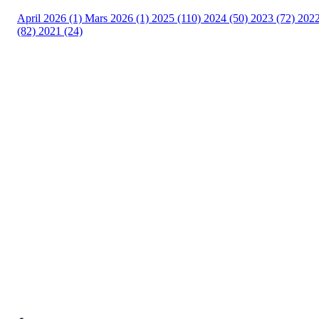
April 2026 (1)
Mars 2026 (1)
2025 (110)
2024 (50)
2023 (72)
202
(82)
2021 (24)
Torvastad Idrettslag
Hålandvegen 170, 4260 TORVASTAD
Org. nr.: 974 902 842
+ 47 906 44 423
dagligleder@torvastad.no
Bli medlem i klubben!
Trykk her for innmelding