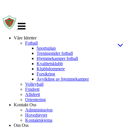
Veksle
navigasjon
Våre Idretter
Fotball
Sportsplan
Treningstider fotball
Hjemmekamper fotball
Kvalitetsklubb
Klubbdommere
Forsikring
Avvikling av hjemmekamper
Volleyball
Friidrett
Allidrett
Orientering
Kontakt Oss
Administrasjon
Hovedstyret
Kontaktskjema
Om Oss