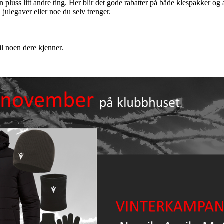
uss litt andre ting. Her blir det gode rabatter på både klespakker og 
 julegaver eller noe du selv trenger.
til noen dere kjenner.