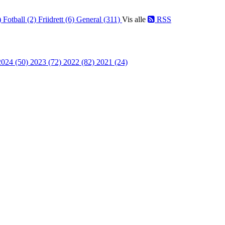
)
Fotball (2)
Friidrett (6)
General (311)
Vis alle
RSS
2024 (50)
2023 (72)
2022 (82)
2021 (24)