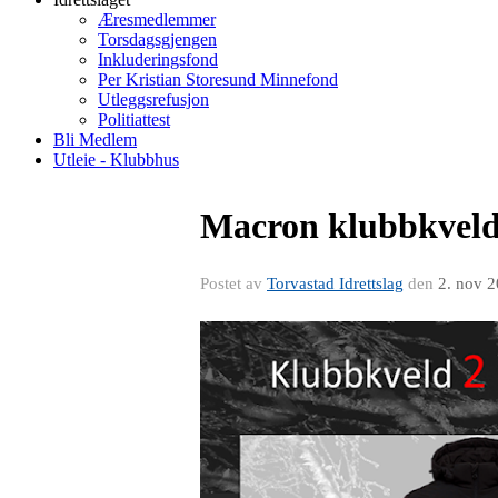
Æresmedlemmer
Torsdagsgjengen
Inkluderingsfond
Per Kristian Storesund Minnefond
Utleggsrefusjon
Politiattest
Bli Medlem
Utleie - Klubbhus
Macron klubbkveld 
Postet av
Torvastad Idrettslag
den
2. nov 