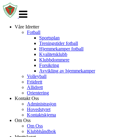
Veksle
navigasjon
Våre Idretter
Fotball
Sportsplan
Treningstider fotball
Hjemmekamper fotball
Kvalitetsklubb
Klubbdommere
Forsikring
Avvikling av hjemmekamper
Volleyball
Friidrett
Allidrett
Orientering
Kontakt Oss
Administrasjon
Hovedstyret
Kontaktskjema
Om Oss
Om Oss
Klubbhåndbok
Idrettslaget