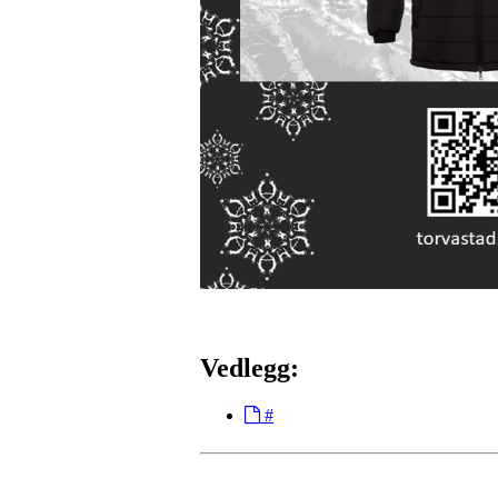
Vedlegg:
#