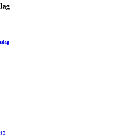
slag
tslag
l 2