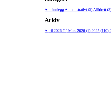
Alle innlegg
Administrativt (5)
Allidrett (2
Arkiv
April 2026 (1)
Mars 2026 (1)
2025 (110)
Torvastad Idrettslag
Hålandvegen 170, 4260 TORVASTAD
Org. nr.: 974 902 842
+ 47 906 44 423
dagligleder@torvastad.no