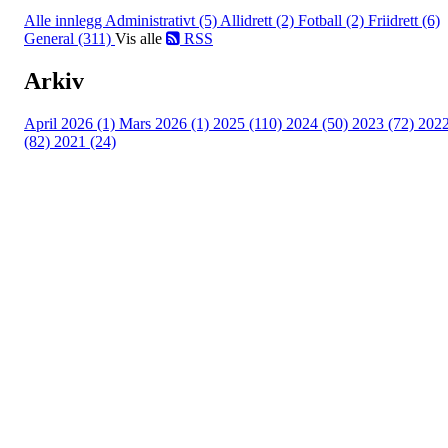
Alle innlegg
Administrativt (5)
Allidrett (2)
Fotball (2)
Friidrett (6)
General (311)
Vis alle
RSS
Arkiv
April 2026 (1)
Mars 2026 (1)
2025 (110)
2024 (50)
2023 (72)
202
(82)
2021 (24)
Torvastad Idrettslag
Hålandvegen 170, 4260 TORVASTAD
Org. nr.: 974 902 842
+ 47 906 44 423
dagligleder@torvastad.no