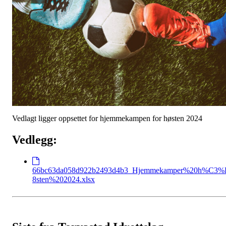
Vedlagt ligger oppsettet for hjemmekampen for høsten 2024
Vedlegg:
66bc63da058d922b2493d4b3_Hjemmekamper%20h%C3%
8sten%202024.xlsx