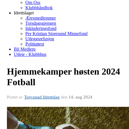
Om Oss
Klubbhåndbok
Idrettslaget
Æresmedlemmer
Torsdagsgjengen
Inkluderingsfond
Per Kristian Storesund Minnefond
Utleggsrefusjon
Politiattest
Bli Medlem
Utleie - Klubbhus
Hjemmekamper høsten 2024
Fotball
Postet av
Torvastad Idrettslag
den
14. aug 2024