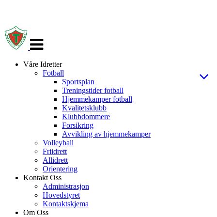
Veksle
navigasjon
Våre Idretter
Fotball
Sportsplan
Treningstider fotball
Hjemmekamper fotball
Kvalitetsklubb
Klubbdommere
Forsikring
Avvikling av hjemmekamper
Volleyball
Friidrett
Allidrett
Orientering
Kontakt Oss
Administrasjon
Hovedstyret
Kontaktskjema
Om Oss