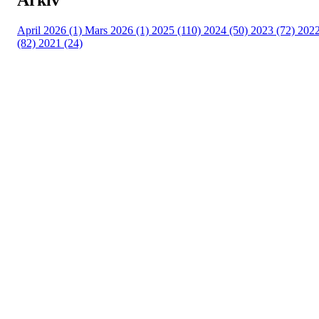
April 2026 (1)
Mars 2026 (1)
2025 (110)
2024 (50)
2023 (72)
202
(82)
2021 (24)
Torvastad Idrettslag
Hålandvegen 170, 4260 TORVASTAD
Org. nr.: 974 902 842
+ 47 906 44 423
dagligleder@torvastad.no
Bli medlem i klubben!
Trykk her for innmelding