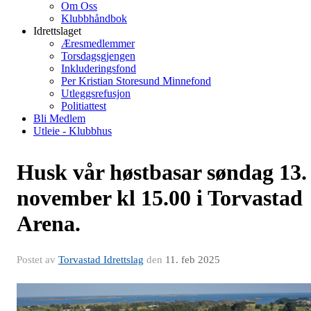
Om Oss
Klubbhåndbok
Idrettslaget
Æresmedlemmer
Torsdagsgjengen
Inkluderingsfond
Per Kristian Storesund Minnefond
Utleggsrefusjon
Politiattest
Bli Medlem
Utleie - Klubbhus
Husk vår høstbasar søndag 13.
november kl 15.00 i Torvastad
Arena.
Postet av
Torvastad Idrettslag
den
11. feb 2025