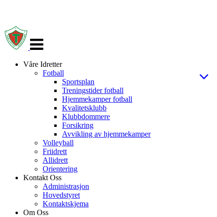
Veksle
navigasjon
Våre Idretter
Fotball
Sportsplan
Treningstider fotball
Hjemmekamper fotball
Kvalitetsklubb
Klubbdommere
Forsikring
Avvikling av hjemmekamper
Volleyball
Friidrett
Allidrett
Orientering
Kontakt Oss
Administrasjon
Hovedstyret
Kontaktskjema
Om Oss