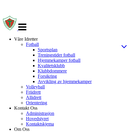
Veksle
navigasjon
Våre Idretter
Fotball
Sportsplan
Treningstider fotball
Hjemmekamper fotball
Kvalitetsklubb
Klubbdommere
Forsikring
Avvikling av hjemmekamper
Volleyball
Friidrett
Allidrett
Orientering
Kontakt Oss
Administrasjon
Hovedstyret
Kontaktskjema
Om Oss