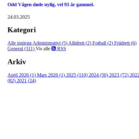
Odd Vågen døde nylig, vel 93 år gammel.
24.03.2025
Kategori
Alle innlegg
Administrativt (5)
Allidrett (2)
Fotball (2)
Friidrett (6)
General (311)
Vis alle
RSS
Arkiv
April 2026 (1)
Mars 2026 (1)
2025 (110)
2024 (50)
2023 (72)
202
(82)
2021 (24)
Torvastad Idrettslag
Hålandvegen 170, 4260 TORVASTAD