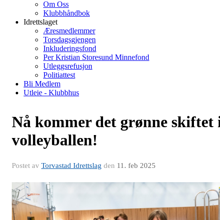
Om Oss
Klubbhåndbok
Idrettslaget
Æresmedlemmer
Torsdagsgjengen
Inkluderingsfond
Per Kristian Storesund Minnefond
Utleggsrefusjon
Politiattest
Bli Medlem
Utleie - Klubbhus
Nå kommer det grønne skiftet 
volleyballen!
Postet av
Torvastad Idrettslag
den
11. feb 2025