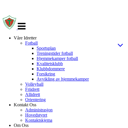
Veksle
navigasjon
Våre Idretter
Fotball
Sportsplan
Treningstider fotball
Hjemmekamper fotball
Kvalitetsklubb
Klubbdommere
Forsikring
Avvikling av hjemmekamper
Volleyball
Friidrett
Allidrett
Orientering
Kontakt Oss
Administrasjon
Hovedstyret
Kontaktskjema
Om Oss