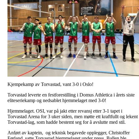
Kjempekamp av Torvastad, vant 3-0 i Oslo!
Torvastad leverte en festforestilling i Domus Athletica i årets siste
eliteseriekamp og nedsablet hjemmelaget med 3-0!
Hjemmelaget. OSI, var på jakt etter revansj etter 3-1 tapet i
Torvastad Arena for 3 uker siden, men møtte ett kraftfullt og lekent
Torvastad-lag, som hadde bestemt seg for å avslutte med stil.
Anført av kaptein, og teknisk begavede opplegger, Christoffer
Førland, satte Torvastad hjemmelaget under press. Ballen ble