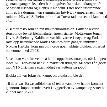
gjentatte ganger ekspedert hardt i gulvet fra raske midtangrep fra
Sebastian Nicoara og Henrik Kaldheim. Etter noen utfordrende
inngrep fra dommer, var stemningen høylytt i kamparenaen, men
rutinerte Håvard Solheim bidro til at Torvastad dro settet i land med
25-23.
2. sett fremsto som en ren maktdemonstrasjon. Guttene leverte
storspill og levnet hjemmelaget ingen sjanse. Mottakerne Jonah
Utvik, Solheim og Kaldheim var blitt varme i trøyene og Førland
satte opp hardtslående Matias Staknes flere ganger. Innbytter,
Nikolai Hjørdie, kom inn og gjorde noen viktige blokker, og settet
ble vunnet med 25-18.
3. sett kan være krevende å holde oppe konsentrasjon, når kampen
ledes 2-0. Torvastad har kun maktet en tidligere 3-0 seier i år (borte
mot NTNUI), men i ettermiddag var guttene på jobb!
Blokkspill var fokus før kamp, og blokkspill ble det!
Til tider var Torvastadblokken så tett at vann ikke hadde kommet
gjennom. Imponerende levert i avgjørelsen av kampen og settet ble
vunnet med 25-22.