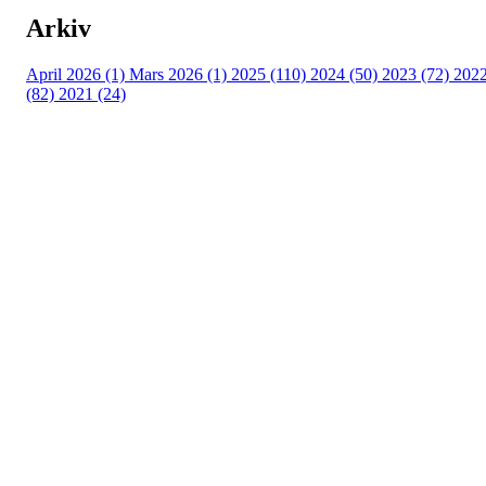
Arkiv
April 2026 (1)
Mars 2026 (1)
2025 (110)
2024 (50)
2023 (72)
202
(82)
2021 (24)
Torvastad Idrettslag
Hålandvegen 170, 4260 TORVASTAD
Org. nr.: 974 902 842
+ 47 906 44 423
dagligleder@torvastad.no
Bli medlem i klubben!