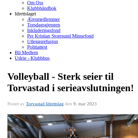
Om Oss
Klubbhåndbok
Idrettslaget
Æresmedlemmer
Torsdagsgjengen
Inkluderingsfond
Per Kristian Storesund Minnefond
Utleggsrefusjon
Politiattest
Bli Medlem
Utleie - Klubbhus
Volleyball - Sterk seier til
Torvastad i serieavslutningen!
Postet av
Torvastad Idrettslag
den
9. mar 2023