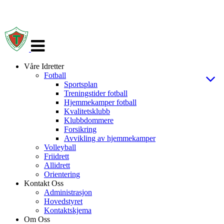
Veksle
navigasjon
Våre Idretter
Fotball
Sportsplan
Treningstider fotball
Hjemmekamper fotball
Kvalitetsklubb
Klubbdommere
Forsikring
Avvikling av hjemmekamper
Volleyball
Friidrett
Allidrett
Orientering
Kontakt Oss
Administrasjon
Hovedstyret
Kontaktskjema
Om Oss