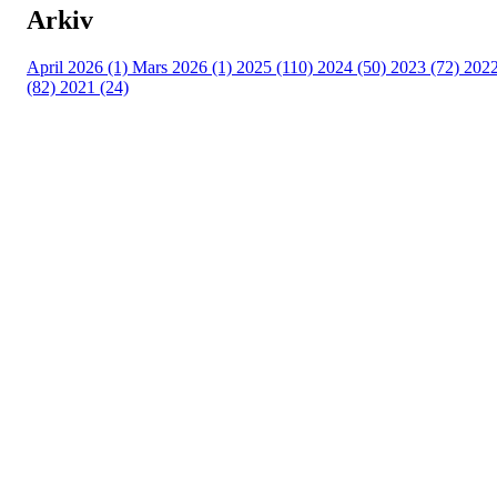
Arkiv
April 2026 (1)
Mars 2026 (1)
2025 (110)
2024 (50)
2023 (72)
202
(82)
2021 (24)
Torvastad Idrettslag
Hålandvegen 170, 4260 TORVASTAD
Org. nr.: 974 902 842
+ 47 906 44 423
dagligleder@torvastad.no
Bli medlem i klubben!