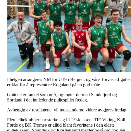
I helgen arrangeres NM for U19 i Bergen, og våre Torvastad-gutter
er klar for å representere Rogaland på en god måte.
Guttene er ranket som nr 5, og møter dermed Sandefjord og
Sortland i det innledende puljespillet fredag.
Avhengig av resultatene, vil motstanderne videre avgjøres fredag.
Flere eliteklubber har sterke lag i U19-klassen. TIF Viking, Koll,
Førde og BK Tromsø er alltid blant favorittene i den eldste
gutteklassen. Strandvik og Kristiansand melder også om god lag