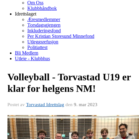
Om Oss
Klubbhåndbok
Idrettslaget
Æresmedlemmer
Torsdagsgjengen
Inkluderingsfond
Per Kristian Storesund Minnefond
Utleggsrefusjon
Politiattest
Bli Medlem
Utleie - Klubbhus
Volleyball - Torvastad U19 er
klar for helgens NM!
Postet av
Torvastad Idrettslag
den
9. mar 2023