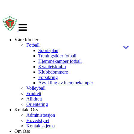
Veksle
navigasjon
Våre Idretter
Fotball
Sportsplan
Treningstider fotball
Hjemmekamper fotball
Kvalitetsklubb
Klubbdommere
Forsikring
Avvikling av hjemmekamper
Volleyball
Friidrett
Allidrett
Orientering
Kontakt Oss
Administrasjon
Hovedstyret
Kontaktskjema
Om Oss