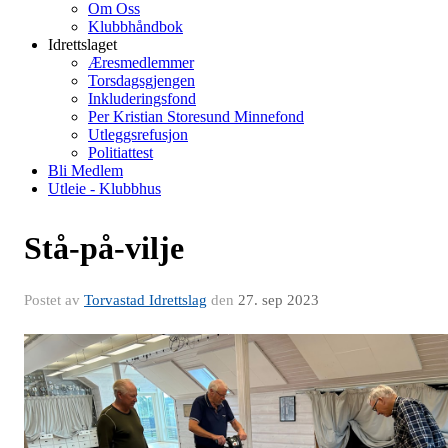
Om Oss
Klubbhåndbok
Idrettslaget
Æresmedlemmer
Torsdagsgjengen
Inkluderingsfond
Per Kristian Storesund Minnefond
Utleggsrefusjon
Politiattest
Bli Medlem
Utleie - Klubbhus
Stå-på-vilje
Postet av
Torvastad Idrettslag
den
27. sep 2023