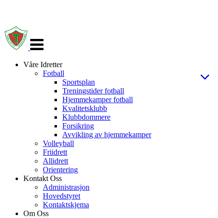
Veksle
navigasjon
Våre Idretter
Fotball
Sportsplan
Treningstider fotball
Hjemmekamper fotball
Kvalitetsklubb
Klubbdommere
Forsikring
Avvikling av hjemmekamper
Volleyball
Friidrett
Allidrett
Orientering
Kontakt Oss
Administrasjon
Hovedstyret
Kontaktskjema
Om Oss