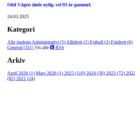
Odd Vågen døde nylig, vel 93 år gammel.
24.03.2025
Kategori
Alle innlegg
Administrativt (5)
Allidrett (2)
Fotball (2)
Friidrett (6)
General (311)
Vis alle
RSS
Arkiv
April 2026 (1)
Mars 2026 (1)
2025 (110)
2024 (50)
2023 (72)
202
(82)
2021 (24)
Torvastad Idrettslag
Hålandvegen 170, 4260 TORVASTAD