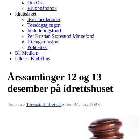
Om Oss
Klubbhåndbok
Idrettslaget
Æresmedlemmer
Torsdagsgjengen
Inkluderingsfond
Per Kristian Storesund Minnefond
Utleggsrefusjon
Politiattest
Bli Medlem
Utleie - Klubbhus
Årssamlinger 12 og 13
desember på idrettshuset
Postet av
Torvastad Idrettslag
den
30. nov 2023