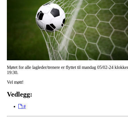
Møtet for alle lagleder/trenere er flyttet til mandag 05/02-24 klokke
19:30.
Vel møtt!
Vedlegg:
#