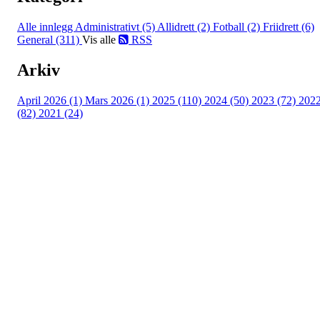
Alle innlegg
Administrativt (5)
Allidrett (2)
Fotball (2)
Friidrett (6)
General (311)
Vis alle
RSS
Arkiv
April 2026 (1)
Mars 2026 (1)
2025 (110)
2024 (50)
2023 (72)
202
(82)
2021 (24)
Torvastad Idrettslag
Hålandvegen 170, 4260 TORVASTAD
Org. nr.: 974 902 842
+ 47 906 44 423
dagligleder@torvastad.no