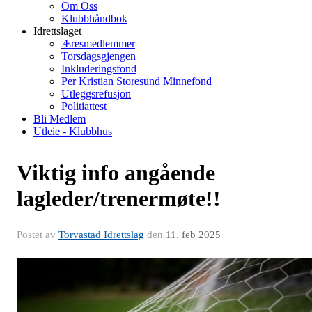
Om Oss
Klubbhåndbok
Idrettslaget
Æresmedlemmer
Torsdagsgjengen
Inkluderingsfond
Per Kristian Storesund Minnefond
Utleggsrefusjon
Politiattest
Bli Medlem
Utleie - Klubbhus
Viktig info angående
lagleder/trenermøte!!
Postet av
Torvastad Idrettslag
den
11. feb 2025