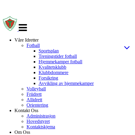
Veksle
navigasjon
Våre Idretter
Fotball
Sportsplan
Treningstider fotball
Hjemmekamper fotball
Kvalitetsklubb
Klubbdommere
Forsikring
Avvikling av hjemmekamper
Volleyball
Friidrett
Allidrett
Orientering
Kontakt Oss
Administrasjon
Hovedstyret
Kontaktskjema
Om Oss