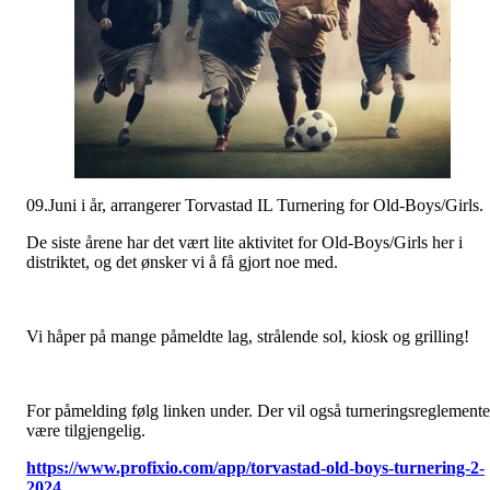
09.Juni i år, arrangerer Torvastad IL Turnering for Old-Boys/Girls.
De siste årene har det vært lite aktivitet for Old-Boys/Girls her i
distriktet, og det ønsker vi å få gjort noe med.
Vi håper på mange påmeldte lag, strålende sol, kiosk og grilling!
For påmelding følg linken under. Der vil også turneringsreglemente
være tilgjengelig.
https://www.profixio.com/app/torvastad-old-boys-turnering-2-
2024