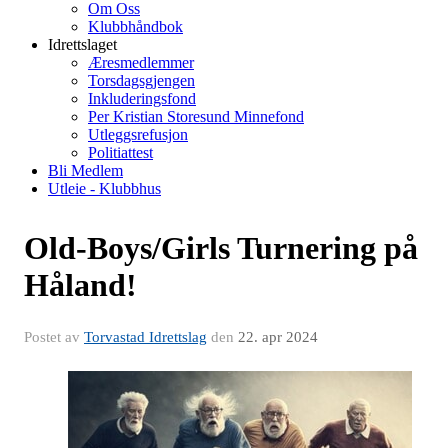
Om Oss
Klubbhåndbok
Idrettslaget
Æresmedlemmer
Torsdagsgjengen
Inkluderingsfond
Per Kristian Storesund Minnefond
Utleggsrefusjon
Politiattest
Bli Medlem
Utleie - Klubbhus
Old-Boys/Girls Turnering på
Håland!
Postet av
Torvastad Idrettslag
den
22. apr 2024