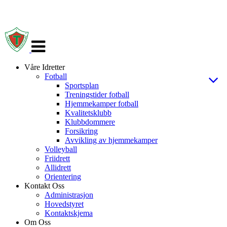
Veksle
navigasjon
Våre Idretter
Fotball
Sportsplan
Treningstider fotball
Hjemmekamper fotball
Kvalitetsklubb
Klubbdommere
Forsikring
Avvikling av hjemmekamper
Volleyball
Friidrett
Allidrett
Orientering
Kontakt Oss
Administrasjon
Hovedstyret
Kontaktskjema
Om Oss