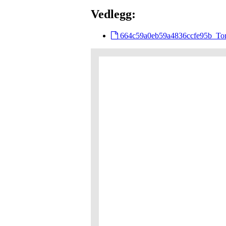
Vedlegg:
664c59a0eb59a4836ccfe95b_To