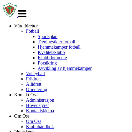
Veksle
navigasjon
Våre Idretter
Fotball
Sportsplan
Treningstider fotball
Hjemmekamper fotball
Kvalitetsklubb
Klubbdommere
Forsikring
Avvikling av hjemmekamper
Volleyball
Friidrett
Allidrett
Orientering
Kontakt Oss
Administrasjon
Hovedstyret
Kontaktskjema
Om Oss
Om Oss
Klubbhåndbok
Idrettslaget