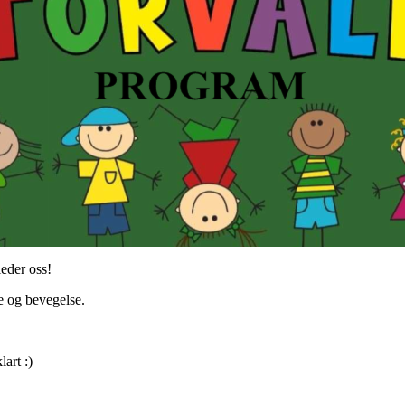
eder oss!
de og bevegelse.
art :)