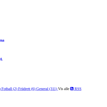
ema
l.
)
Fotball (2)
Friidrett (6)
General (311)
Vis alle
RSS