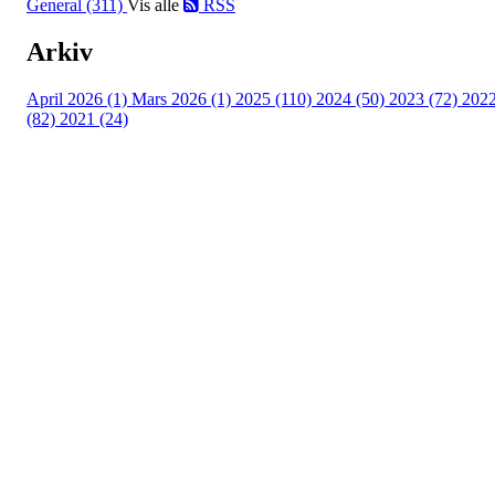
General (311)
Vis alle
RSS
Arkiv
April 2026 (1)
Mars 2026 (1)
2025 (110)
2024 (50)
2023 (72)
202
(82)
2021 (24)
Torvastad Idrettslag
Hålandvegen 170, 4260 TORVASTAD
Org. nr.: 974 902 842
+ 47 906 44 423
dagligleder@torvastad.no
Bli medlem i klubben!