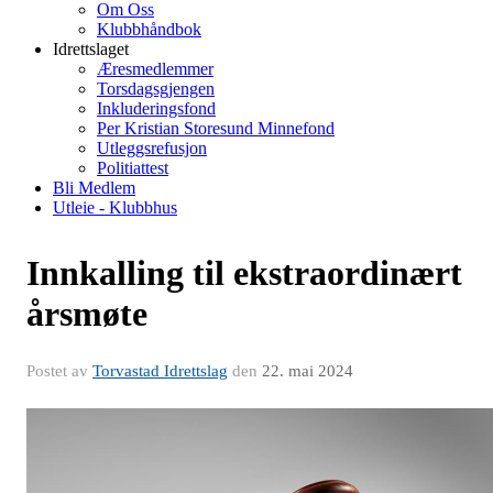
Om Oss
Klubbhåndbok
Idrettslaget
Æresmedlemmer
Torsdagsgjengen
Inkluderingsfond
Per Kristian Storesund Minnefond
Utleggsrefusjon
Politiattest
Bli Medlem
Utleie - Klubbhus
Innkalling til ekstraordinært
årsmøte
Postet av
Torvastad Idrettslag
den
22. mai 2024