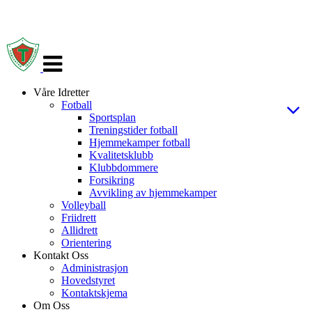
Veksle
navigasjon
Våre Idretter
Fotball
Sportsplan
Treningstider fotball
Hjemmekamper fotball
Kvalitetsklubb
Klubbdommere
Forsikring
Avvikling av hjemmekamper
Volleyball
Friidrett
Allidrett
Orientering
Kontakt Oss
Administrasjon
Hovedstyret
Kontaktskjema
Om Oss