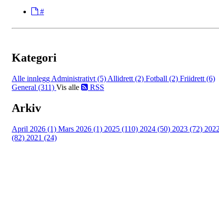
#
Kategori
Alle innlegg
Administrativt (5)
Allidrett (2)
Fotball (2)
Friidrett (6)
General (311)
Vis alle
RSS
Arkiv
April 2026 (1)
Mars 2026 (1)
2025 (110)
2024 (50)
2023 (72)
202
(82)
2021 (24)
Torvastad Idrettslag