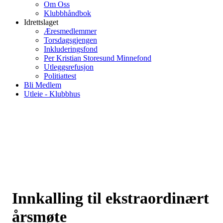
Om Oss
Klubbhåndbok
Idrettslaget
Æresmedlemmer
Torsdagsgjengen
Inkluderingsfond
Per Kristian Storesund Minnefond
Utleggsrefusjon
Politiattest
Bli Medlem
Utleie - Klubbhus
Innkalling til ekstraordinært
årsmøte