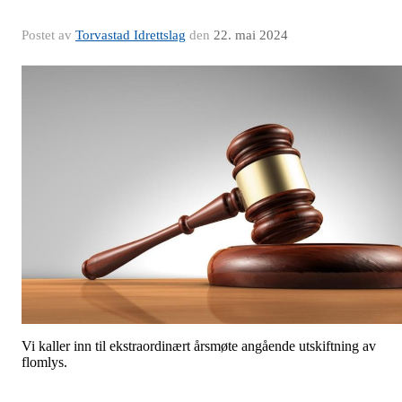
Postet av
Torvastad Idrettslag
den
22. mai 2024
Vi kaller inn til ekstraordinært årsmøte angående utskiftning av
flomlys.