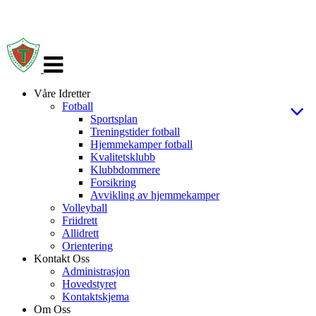
Veksle
navigasjon
Våre Idretter
Fotball
Sportsplan
Treningstider fotball
Hjemmekamper fotball
Kvalitetsklubb
Klubbdommere
Forsikring
Avvikling av hjemmekamper
Volleyball
Friidrett
Allidrett
Orientering
Kontakt Oss
Administrasjon
Hovedstyret
Kontaktskjema
Om Oss