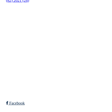
(82)
2021 (24)
Torvastad Idrettslag
Hålandvegen 170, 4260 TORVASTAD
Org. nr.: 974 902 842
+ 47 906 44 423
dagligleder@torvastad.no
Bli medlem i klubben!
Trykk her for innmelding
Facebook