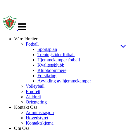
Veksle
navigasjon
Våre Idretter
Fotball
Sportsplan
Treningstider fotball
Hjemmekamper fotball
Kvalitetsklubb
Klubbdommere
Forsikring
Avvikling av hjemmekamper
Volleyball
Friidrett
Allidrett
Orientering
Kontakt Oss
Administrasjon
Hovedstyret
Kontaktskjema
Om Oss