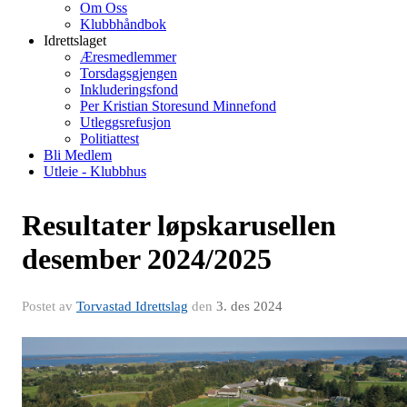
Om Oss
Klubbhåndbok
Idrettslaget
Æresmedlemmer
Torsdagsgjengen
Inkluderingsfond
Per Kristian Storesund Minnefond
Utleggsrefusjon
Politiattest
Bli Medlem
Utleie - Klubbhus
Resultater løpskarusellen
desember 2024/2025
Postet av
Torvastad Idrettslag
den
3. des 2024