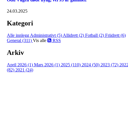
24.03.2025
Kategori
Alle innlegg
Administrativt (5)
Allidrett (2)
Fotball (2)
Friidrett (6)
General (311)
Vis alle
RSS
Arkiv
April 2026 (1)
Mars 2026 (1)
2025 (110)
2024 (50)
2023 (72)
202
(82)
2021 (24)
Torvastad Idrettslag
Hålandvegen 170, 4260 TORVASTAD
Org. nr.: 974 902 842