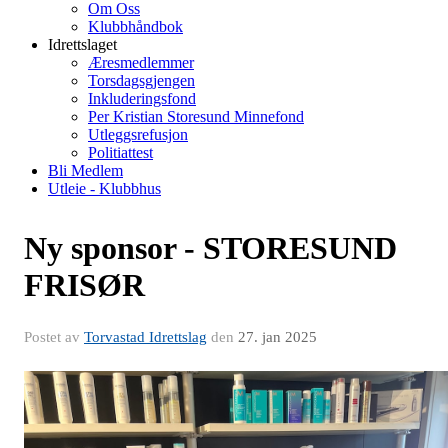
Om Oss
Klubbhåndbok
Idrettslaget
Æresmedlemmer
Torsdagsgjengen
Inkluderingsfond
Per Kristian Storesund Minnefond
Utleggsrefusjon
Politiattest
Bli Medlem
Utleie - Klubbhus
Ny sponsor - STORESUND
FRISØR
Postet av
Torvastad Idrettslag
den
27. jan 2025