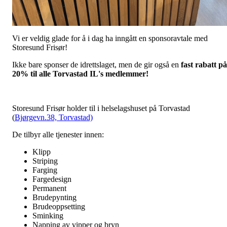
Vi er veldig glade for å i dag ha inngått en sponsoravtale med
Storesund Frisør!
Ikke bare sponser de idrettslaget, men de gir også en
fast rabatt på
20% til alle Torvastad IL's medlemmer!
Storesund Frisør holder til i helselagshuset på Torvastad
(
Bjørgevn.38, Torvastad)
De tilbyr alle tjenester innen:
Klipp
Striping
Farging
Fargedesign
Permanent
Brudepynting
Brudeoppsetting
Sminking
Napping av vipper og bryn