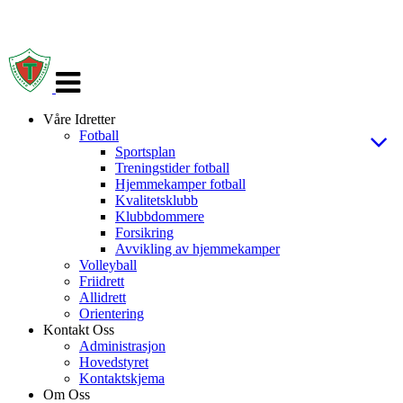
Veksle
navigasjon
Våre Idretter
Fotball
Sportsplan
Treningstider fotball
Hjemmekamper fotball
Kvalitetsklubb
Klubbdommere
Forsikring
Avvikling av hjemmekamper
Volleyball
Friidrett
Allidrett
Orientering
Kontakt Oss
Administrasjon
Hovedstyret
Kontaktskjema
Om Oss