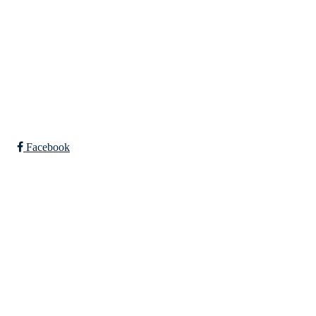
+ 47 906 44 423
dagligleder@torvastad.no
Bli medlem i klubben!
Trykk her for innmelding
Facebook