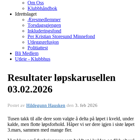
Om Oss
Klubbhåndbok
Idrettslaget
Æresmedlemmer
Torsdagsgjengen
Inkluderingsfond
Per Kristian Storesund Minnefond
Utleggsrefusjon
Politiattest
Bli Medlem
Utleie - Klubbhus
Resultater løpskarusellen
03.02.2026
Postet av
Hildegunn Hausken
den
3. feb 2026
Tusen takk til alle dere som valgte å delta på løpet i kveld, under
kalde, men flotte løpsforhold. Håper vi ser dere igjen i siste løpet
3.mars, sammen med mange fler.