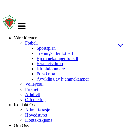
Veksle
navigasjon
Våre Idretter
Fotball
Sportsplan
Treningstider fotball
Hjemmekamper fotball
Kvalitetsklubb
Klubbdommere
Forsikring
Avvikling av hjemmekamper
Volleyball
Friidrett
Allidrett
Orientering
Kontakt Oss
Administrasjon
Hovedstyret
Kontaktskjema
Om Oss