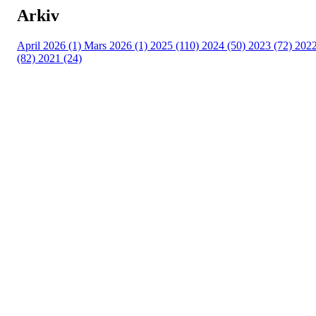
Arkiv
April 2026 (1)
Mars 2026 (1)
2025 (110)
2024 (50)
2023 (72)
202
(82)
2021 (24)
Torvastad Idrettslag
Hålandvegen 170, 4260 TORVASTAD
Org. nr.: 974 902 842
+ 47 906 44 423
dagligleder@torvastad.no
Bli medlem i klubben!