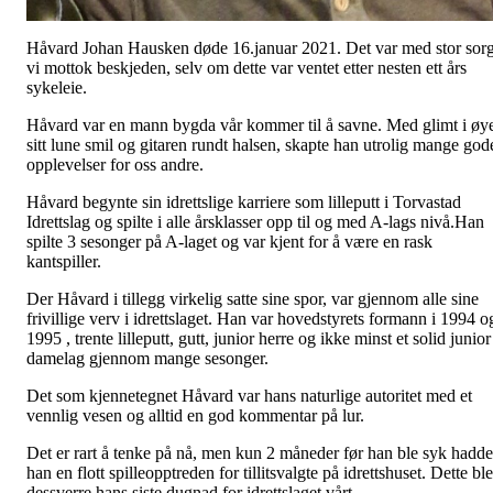
Håvard Johan Hausken døde 16.januar 2021. Det var med stor sor
vi mottok beskjeden, selv om dette var ventet etter nesten ett års
sykeleie.
Håvard var en mann bygda vår kommer til å savne. Med glimt i øy
sitt lune smil og gitaren rundt halsen, skapte han utrolig mange god
opplevelser for oss andre.
Håvard begynte sin idrettslige karriere som lilleputt i Torvastad
Idrettslag og spilte i alle årsklasser opp til og med A-lags nivå.Han
spilte 3 sesonger på A-laget og var kjent for å være en rask
kantspiller.
Der Håvard i tillegg virkelig satte sine spor, var gjennom alle sine
frivillige verv i idrettslaget. Han var hovedstyrets formann i 1994 o
1995 , trente lilleputt, gutt, junior herre og ikke minst et solid junior
damelag gjennom mange sesonger.
Det som kjennetegnet Håvard var hans naturlige autoritet med et
vennlig vesen og alltid en god kommentar på lur.
Det er rart å tenke på nå, men kun 2 måneder før han ble syk hadde
han en flott spilleopptreden for tillitsvalgte på idrettshuset. Dette ble
dessverre hans siste dugnad for idrettslaget vårt.