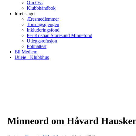
Om Oss
Klubbhåndbok
Idrettslaget
Æresmedlemmer
Torsdagsgjengen
Inkluderingsfond
Per Kristian Storesund Minnefond
Utleggsrefusjon
Politiattest
Bli Medlem
Utleie - Klubbhus
Minneord om Håvard Hauske