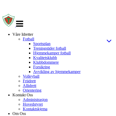
Veksle
navigasjon
Våre Idretter
Fotball
Sportsplan
Treningstider fotball
Hjemmekamper fotball
Kvalitetsklubb
Klubbdommere
Forsikring
Avvikling av hjemmekamper
Volleyball
Friidrett
Allidrett
Orientering
Kontakt Oss
Administrasjon
Hovedstyret
Kontaktskjema
Om Oss