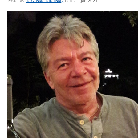
Postet av
Torvastad Idrettslag
den
21. jan 2021