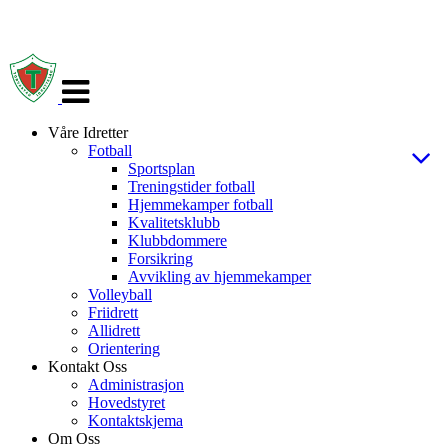
Veksle
navigasjon
Våre Idretter
Fotball
Sportsplan
Treningstider fotball
Hjemmekamper fotball
Kvalitetsklubb
Klubbdommere
Forsikring
Avvikling av hjemmekamper
Volleyball
Friidrett
Allidrett
Orientering
Kontakt Oss
Administrasjon
Hovedstyret
Kontaktskjema
Om Oss