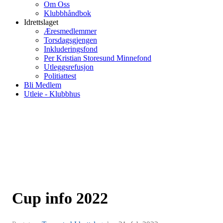
Om Oss
Klubbhåndbok
Idrettslaget
Æresmedlemmer
Torsdagsgjengen
Inkluderingsfond
Per Kristian Storesund Minnefond
Utleggsrefusjon
Politiattest
Bli Medlem
Utleie - Klubbhus
Cup info 2022