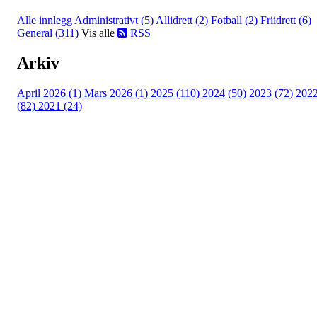
Alle innlegg
Administrativt (5)
Allidrett (2)
Fotball (2)
Friidrett (6)
General (311)
Vis alle
RSS
Arkiv
April 2026 (1)
Mars 2026 (1)
2025 (110)
2024 (50)
2023 (72)
202
(82)
2021 (24)
Torvastad Idrettslag
Hålandvegen 170, 4260 TORVASTAD
Org. nr.: 974 902 842
+ 47 906 44 423
dagligleder@torvastad.no