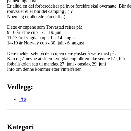
påmeldingen nå!
Er alltid en del forberedelser på hvor foreldre skal overnatte. Blir de
rom/saler eller blir det camping ;-) ?
Noen lag er allerede påmeldt :-)
Dette er cupene som Torvastad reiser på:
9-10 år Etne cup 17. - 19. juni
11-13 år Lyngdal cup - 1. - 14. august
14-19 år Norway cup - 30. juli - 6. august
Dere melder selv på den cupen dere ønsker å være med på.
Kan også nevne at siden Lyngdal cup blir en uke senere i år, blir
fotballskolen satt til mandag 27. juni - onsdag 29. juni
Info om denne kommer etter vinterferien
Vedlegg:
#
Kategori