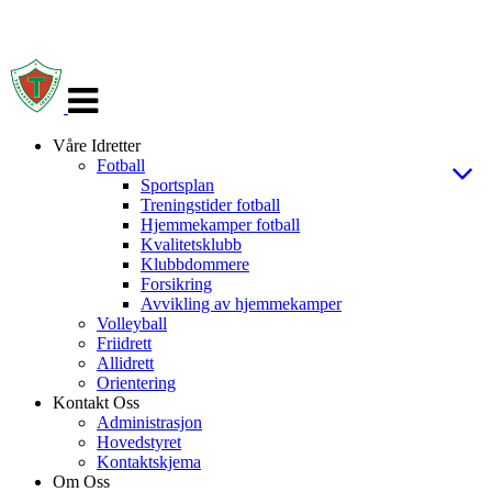
Veksle
navigasjon
Våre Idretter
Fotball
Sportsplan
Treningstider fotball
Hjemmekamper fotball
Kvalitetsklubb
Klubbdommere
Forsikring
Avvikling av hjemmekamper
Volleyball
Friidrett
Allidrett
Orientering
Kontakt Oss
Administrasjon
Hovedstyret
Kontaktskjema
Om Oss