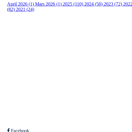
April 2026 (1)
Mars 2026 (1)
2025 (110)
2024 (50)
2023 (72)
202
(82)
2021 (24)
Torvastad Idrettslag
Hålandvegen 170, 4260 TORVASTAD
Org. nr.: 974 902 842
+ 47 906 44 423
dagligleder@torvastad.no
Bli medlem i klubben!
Trykk her for innmelding
Facebook