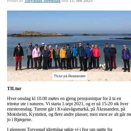
Postet av
Torvastad Idrettslag
den
11. feb 2025
TILtur
Hver onsdag kl 10.00 møtes en gjeng pensjonistpar for å ta en
trimtur ute i naturen. Vi starta 1.sept 2021, og er nå 15-20 stk hver
enesteonsdag. Turene går i Kvalavågsmarkå, på Åkrasanden, på
Moksheim, Kyststien, og flere andre plasser, men mest av alt går m
jo i Bjørgene.
I gjennom Torvastad idrettslag søkte vi i fjor om støtte fra