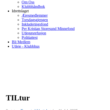
Om Oss
Klubbhåndbok
Idrettslaget
Æresmedlemmer
Torsdagsgjengen
Inkluderingsfond
Per Kristian Storesund Minnefond
Utleggsrefusjon
Politiattest
Bli Medlem
Utleie - Klubbhus
TILtur