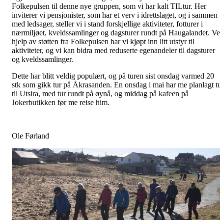
Folkepulsen til denne nye gruppen, som vi har kalt TILtur. Her
inviterer vi pensjonister, som har et verv i idrettslaget, og i sammen
med ledsager, steller vi i stand forskjellige aktiviteter, fotturer i
nærmiljøet, kveldssamlinger og dagsturer rundt på Haugalandet. V
hjelp av støtten fra Folkepulsen har vi kjøpt inn litt utstyr til
aktiviteter, og vi kan bidra med reduserte egenandeler til dagsturer
og kveldssamlinger.
Dette har blitt veldig populært, og på turen sist onsdag varmed 20
stk som gikk tur på Åkrasanden. En onsdag i mai har me planlagt t
til Utsira, med tur rundt på øynå, og middag på kafeen på
Jokerbutikken før me reise him.
Ole Førland