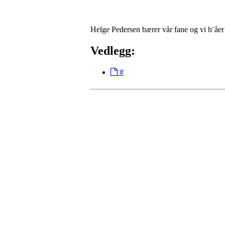
Helge Pedersen bærer vår fane og vi h¨åe
Vedlegg:
#
Torvastad Idrettslag
Hålandvegen 170, 4260 TORVASTAD
Org. nr.: 974 902 842
+ 47 906 44 423
dagligleder@torvastad.no