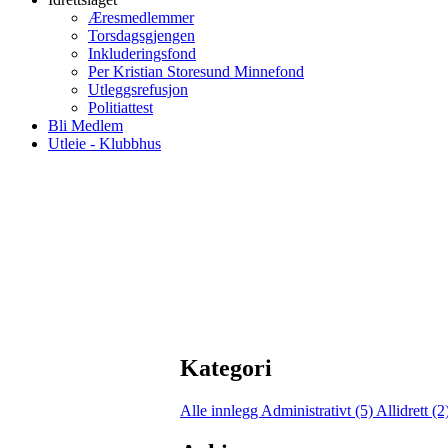
Æresmedlemmer
Torsdagsgjengen
Inkluderingsfond
Per Kristian Storesund Minnefond
Utleggsrefusjon
Politiattest
Bli Medlem
Utleie - Klubbhus
Kategori
Alle innlegg
Administrativt (5)
Allidrett (2