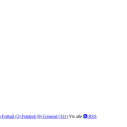
)
Fotball (2)
Friidrett (6)
General (311)
Vis alle
RSS