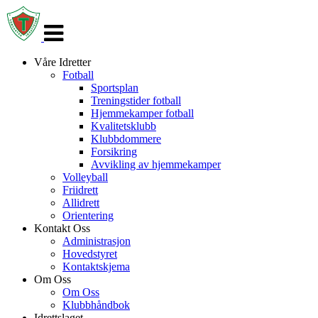
Veksle
navigasjon
Våre Idretter
Fotball
Sportsplan
Treningstider fotball
Hjemmekamper fotball
Kvalitetsklubb
Klubbdommere
Forsikring
Avvikling av hjemmekamper
Volleyball
Friidrett
Allidrett
Orientering
Kontakt Oss
Administrasjon
Hovedstyret
Kontaktskjema
Om Oss
Om Oss
Klubbhåndbok
Idrettslaget