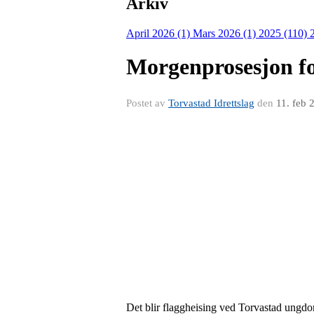
Arkiv
April 2026 (1)
Mars 2026 (1)
2025 (110)
Morgenprosesjon fo
Postet av
Torvastad Idrettslag
den
11. feb 
Det blir flaggheising ved Torvastad ungdo