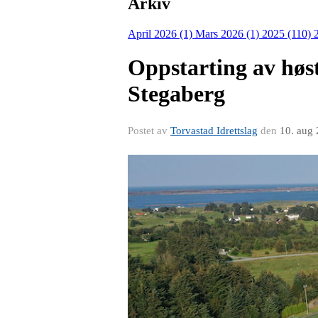
Arkiv
April 2026 (1)
Mars 2026 (1)
2025 (110)
Oppstarting av høs
Stegaberg
Postet av
Torvastad Idrettslag
den
10. aug