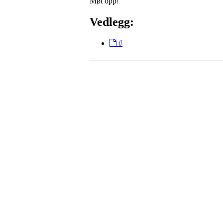
Møt opp!
Vedlegg:
#
Torvastad Idrettslag
Hålandvegen 170, 4260 TORVASTAD
Org. nr.: 974 902 842
+ 47 906 44 423
dagligleder@torvastad.no