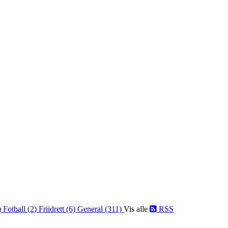
)
Fotball (2)
Friidrett (6)
General (311)
Vis alle
RSS