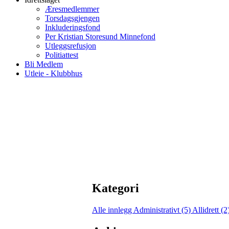
Æresmedlemmer
Torsdagsgjengen
Inkluderingsfond
Per Kristian Storesund Minnefond
Utleggsrefusjon
Politiattest
Bli Medlem
Utleie - Klubbhus
Kategori
Alle innlegg
Administrativt (5)
Allidrett (2