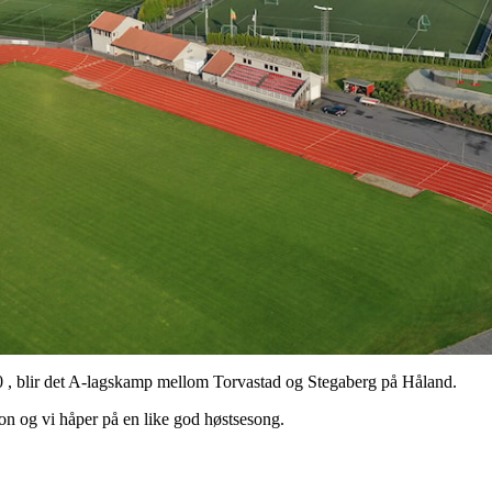
 , blir det A-lagskamp mellom Torvastad og Stegaberg på Håland.
sjon og vi håper på en like god høstsesong.