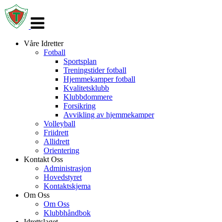
Veksle
navigasjon
Våre Idretter
Fotball
Sportsplan
Treningstider fotball
Hjemmekamper fotball
Kvalitetsklubb
Klubbdommere
Forsikring
Avvikling av hjemmekamper
Volleyball
Friidrett
Allidrett
Orientering
Kontakt Oss
Administrasjon
Hovedstyret
Kontaktskjema
Om Oss
Om Oss
Klubbhåndbok
Idrettslaget