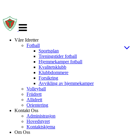
Veksle
navigasjon
Våre Idretter
Fotball
Sportsplan
Treningstider fotball
Hjemmekamper fotball
Kvalitetsklubb
Klubbdommere
Forsikring
Avvikling av hjemmekamper
Volleyball
Friidrett
Allidrett
Orientering
Kontakt Oss
Administrasjon
Hovedstyret
Kontaktskjema
Om Oss