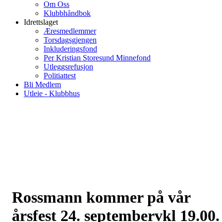
Om Oss
Klubbhåndbok
Idrettslaget
Æresmedlemmer
Torsdagsgjengen
Inkluderingsfond
Per Kristian Storesund Minnefond
Utleggsrefusjon
Politiattest
Bli Medlem
Utleie - Klubbhus
Rossmann kommer på vår
årsfest 24. septembervkl 19.00.