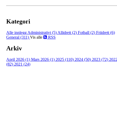
Kategori
Alle innlegg
Administrativt (5)
Allidrett (2)
Fotball (2)
Friidrett (6)
General (311)
Vis alle
RSS
Arkiv
April 2026 (1)
Mars 2026 (1)
2025 (110)
2024 (50)
2023 (72)
202
(82)
2021 (24)
Torvastad Idrettslag
Hålandvegen 170, 4260 TORVASTAD
Org. nr.: 974 902 842