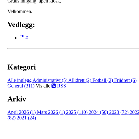
Gratis inngang, åpen kiosk,
Velkommen.
Vedlegg:
#
Kategori
Alle innlegg
Administrativt (5)
Allidrett (2)
Fotball (2)
Friidrett (6)
General (311)
Vis alle
RSS
Arkiv
April 2026 (1)
Mars 2026 (1)
2025 (110)
2024 (50)
2023 (72)
202
(82)
2021 (24)