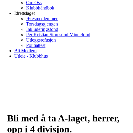
Om Oss
Klubbhåndbok
Idrettslaget
Æresmedlemmer
Torsdagsgjengen
Inkluderingsfond
Per Kristian Storesund Minnefond
Utleggsrefusjon
Politiattest
Bli Medlem
Utleie - Klubbhus
Bli med å ta A-laget, herrer,
opp i 4 divisjon.