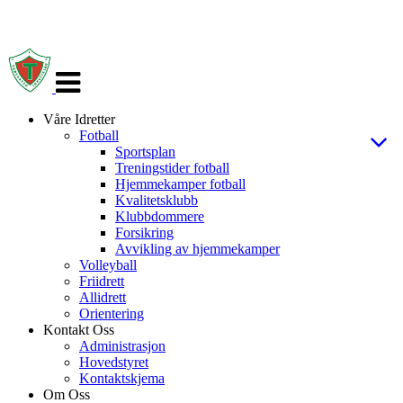
Veksle
navigasjon
Våre Idretter
Fotball
Sportsplan
Treningstider fotball
Hjemmekamper fotball
Kvalitetsklubb
Klubbdommere
Forsikring
Avvikling av hjemmekamper
Volleyball
Friidrett
Allidrett
Orientering
Kontakt Oss
Administrasjon
Hovedstyret
Kontaktskjema
Om Oss