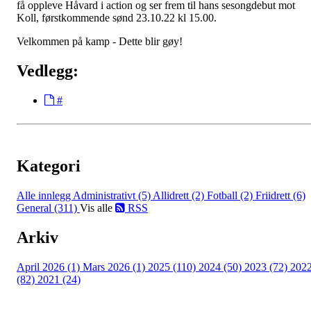
få oppleve Håvard i action og ser frem til hans sesongdebut mot
Koll, førstkommende sønd 23.10.22 kl 15.00.
Velkommen på kamp - Dette blir gøy!
Vedlegg:
#
Kategori
Alle innlegg
Administrativt (5)
Allidrett (2)
Fotball (2)
Friidrett (6)
General (311)
Vis alle
RSS
Arkiv
April 2026 (1)
Mars 2026 (1)
2025 (110)
2024 (50)
2023 (72)
202
(82)
2021 (24)