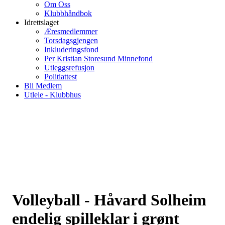
Om Oss
Klubbhåndbok
Idrettslaget
Æresmedlemmer
Torsdagsgjengen
Inkluderingsfond
Per Kristian Storesund Minnefond
Utleggsrefusjon
Politiattest
Bli Medlem
Utleie - Klubbhus
Volleyball - Håvard Solheim
endelig spilleklar i grønt