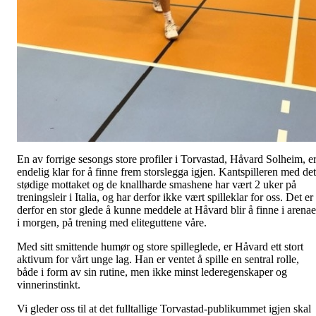
En av forrige sesongs store profiler i Torvastad, Håvard Solheim, e
endelig klar for å finne frem storslegga igjen. Kantspilleren med det
stødige mottaket og de knallharde smashene har vært 2 uker på
treningsleir i Italia, og har derfor ikke vært spilleklar for oss. Det er
derfor en stor glede å kunne meddele at Håvard blir å finne i arena
i morgen, på trening med eliteguttene våre.
Med sitt smittende humør og store spilleglede, er Håvard ett stort
aktivum for vårt unge lag. Han er ventet å spille en sentral rolle,
både i form av sin rutine, men ikke minst lederegenskaper og
vinnerinstinkt.
Vi gleder oss til at det fulltallige Torvastad-publikummet igjen skal