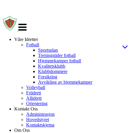
Veksle
navigasjon
Våre Idretter
Fotball
Sportsplan
Treningstider fotball
Hjemmekamper fotball
Kvalitetsklubb
Klubbdommere
Forsikring
Avvikling av hjemmekamper
Volleyball
Friidrett
Allidrett
Orientering
Kontakt Oss
Administrasjon
Hovedstyret
Kontaktskjema
Om Oss