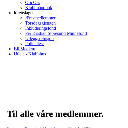
Om Oss
Klubbhåndbok
Idrettslaget
Æresmedlemmer
Torsdagsgjengen
Inkluderingsfond
Per Kristian Storesund Minnefond
Utleggsrefusjon
Politiattest
Bli Medlem
Utleie - Klubbhus
Til alle våre medlemmer.