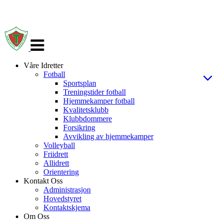
Veksle
navigasjon
Våre Idretter
Fotball
Sportsplan
Treningstider fotball
Hjemmekamper fotball
Kvalitetsklubb
Klubbdommere
Forsikring
Avvikling av hjemmekamper
Volleyball
Friidrett
Allidrett
Orientering
Kontakt Oss
Administrasjon
Hovedstyret
Kontaktskjema
Om Oss