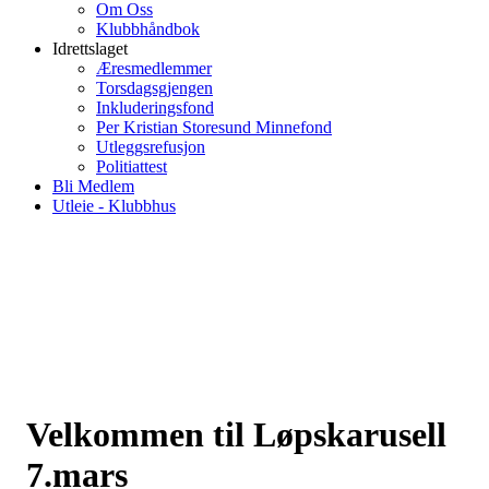
Om Oss
Klubbhåndbok
Idrettslaget
Æresmedlemmer
Torsdagsgjengen
Inkluderingsfond
Per Kristian Storesund Minnefond
Utleggsrefusjon
Politiattest
Bli Medlem
Utleie - Klubbhus
Velkommen til Løpskarusell
7.mars