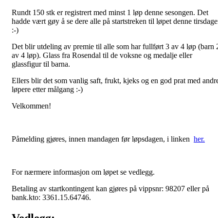
Rundt 150 stk er registrert med minst 1 løp denne sesongen. Det
hadde vært gøy å se dere alle på startstreken til løpet denne tirsdag
:-)
Det blir utdeling av premie til alle som har fullført 3 av 4 løp (barn 
av 4 løp). Glass fra Rosendal til de voksne og medalje eller
glassfigur til barna.
Ellers blir det som vanlig saft, frukt, kjeks og en god prat med andr
løpere etter målgang :-)
Velkommen!
Påmelding gjøres, innen mandagen før løpsdagen, i linken
her.
For nærmere informasjon om løpet se vedlegg.
Betaling av startkontingent kan gjøres på vippsnr: 98207 eller på
bank.kto: 3361.15.64746.
Vedlegg: