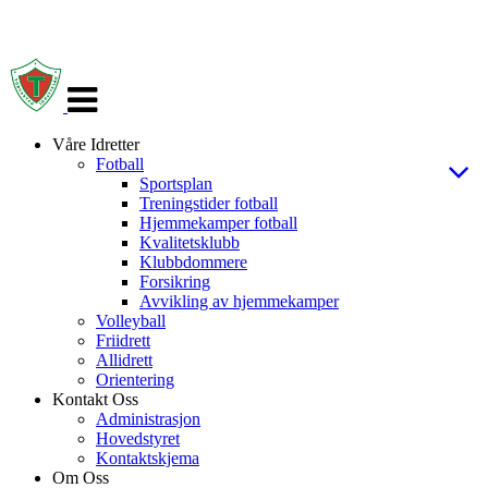
Veksle
navigasjon
Våre Idretter
Fotball
Sportsplan
Treningstider fotball
Hjemmekamper fotball
Kvalitetsklubb
Klubbdommere
Forsikring
Avvikling av hjemmekamper
Volleyball
Friidrett
Allidrett
Orientering
Kontakt Oss
Administrasjon
Hovedstyret
Kontaktskjema
Om Oss