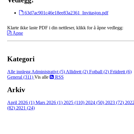
63d7ac901c46e18ee83a2361_Invitasjon.pdf
Klarte ikke laste PDF i din nettleser, klikk for å åpne vedlegg:
Åpne
Kategori
Alle innlegg
Administrativt (5)
Allidrett (2)
Fotball (2)
Friidrett (6)
General (311)
Vis alle
RSS
Arkiv
April 2026 (1)
Mars 2026 (1)
2025 (110)
2024 (50)
2023 (72)
202
(82)
2021 (24)