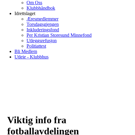
Om Oss
Klubbhåndbok
Idrettslaget
Æresmedlemmer
Torsdagsgjengen
Inkluderingsfond
Per Kristian Storesund Minnefond
Utleggsrefusjon
Politiattest
Bli Medlem
Utleie - Klubbhus
Viktig info fra
fotballavdelingen