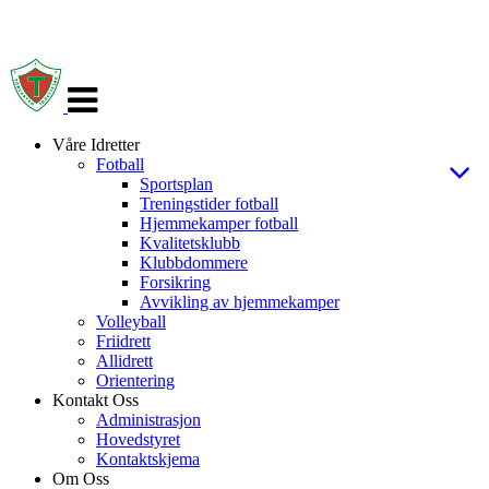
Veksle
navigasjon
Våre Idretter
Fotball
Sportsplan
Treningstider fotball
Hjemmekamper fotball
Kvalitetsklubb
Klubbdommere
Forsikring
Avvikling av hjemmekamper
Volleyball
Friidrett
Allidrett
Orientering
Kontakt Oss
Administrasjon
Hovedstyret
Kontaktskjema
Om Oss