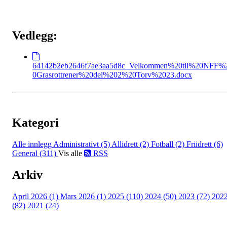
Vedlegg:
64142b2eb2646f7ae3aa5d8c_Velkommen%20til%20NFF%
0Grasrottrener%20del%202%20Torv%2023.docx
Kategori
Alle innlegg
Administrativt (5)
Allidrett (2)
Fotball (2)
Friidrett (6)
General (311)
Vis alle
RSS
Arkiv
April 2026 (1)
Mars 2026 (1)
2025 (110)
2024 (50)
2023 (72)
202
(82)
2021 (24)