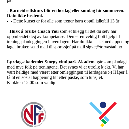
på!
-
Barneidrettskurs blir en lørdag eller søndag før sommeren.
Dato ikke bestemt.
- - Dette kurset er for alle som trener barn opptil iallefall 13 år
-
Husk å bruke Coach You
som et tillegg til det du selv har
opparbeidet deg av kompetanse. Den er en veldig flott hjelp til
treningsplanleggingen i hverdagen. Har du ikke lastet ned appen o
laget bruker, send mail til sportssjef på mail sigve@torvastad.no
Lørdagsakademiet Storøy vindpark Akadem
i går som planlagt
med mye folk på treningene. Det synes vi er utrolig kjekt. Vi har
vært heldige med været etter omleggingen til lørdagene ;-) Håper å
få til en sosial happening litt etter påske, som lunsj el.
Klokken 12.00 som vanlig