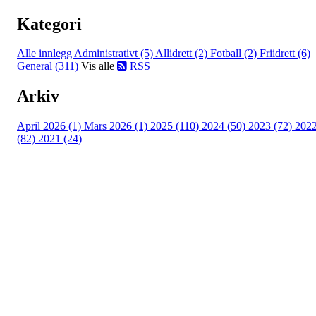
Kategori
Alle innlegg
Administrativt (5)
Allidrett (2)
Fotball (2)
Friidrett (6)
General (311)
Vis alle
RSS
Arkiv
April 2026 (1)
Mars 2026 (1)
2025 (110)
2024 (50)
2023 (72)
202
(82)
2021 (24)
Torvastad Idrettslag
Hålandvegen 170, 4260 TORVASTAD
Org. nr.: 974 902 842
+ 47 906 44 423