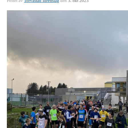
Postet av
Torvastad Idrettslag
den
3. okt 2023