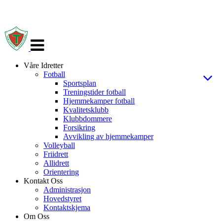
Veksle
navigasjon
Våre Idretter
Fotball
Sportsplan
Treningstider fotball
Hjemmekamper fotball
Kvalitetsklubb
Klubbdommere
Forsikring
Avvikling av hjemmekamper
Volleyball
Friidrett
Allidrett
Orientering
Kontakt Oss
Administrasjon
Hovedstyret
Kontaktskjema
Om Oss