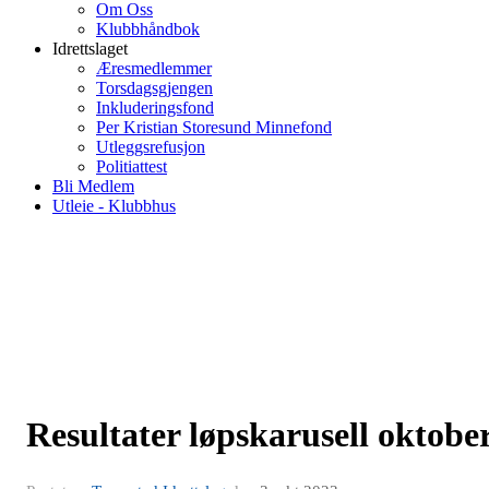
Om Oss
Klubbhåndbok
Idrettslaget
Æresmedlemmer
Torsdagsgjengen
Inkluderingsfond
Per Kristian Storesund Minnefond
Utleggsrefusjon
Politiattest
Bli Medlem
Utleie - Klubbhus
Resultater løpskarusell oktobe