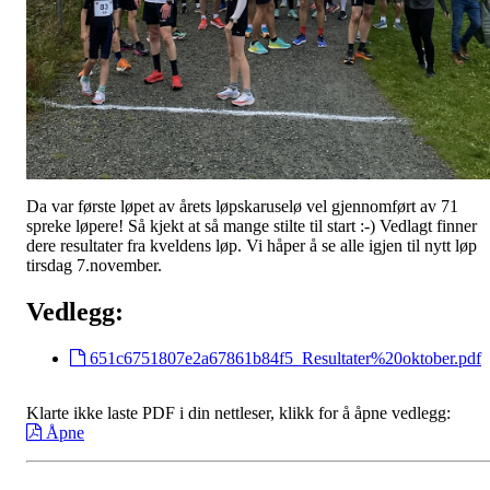
Da var første løpet av årets løpskaruselø vel gjennomført av 71
spreke løpere! Så kjekt at så mange stilte til start :-) Vedlagt finner
dere resultater fra kveldens løp. Vi håper å se alle igjen til nytt løp
tirsdag 7.november.
Vedlegg:
651c6751807e2a67861b84f5_Resultater%20oktober.pdf
Klarte ikke laste PDF i din nettleser, klikk for å åpne vedlegg:
Åpne