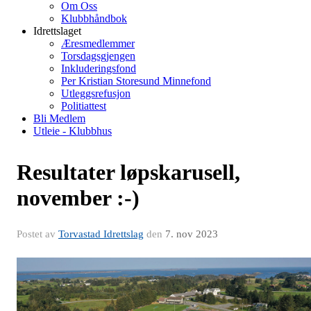
Om Oss
Klubbhåndbok
Idrettslaget
Æresmedlemmer
Torsdagsgjengen
Inkluderingsfond
Per Kristian Storesund Minnefond
Utleggsrefusjon
Politiattest
Bli Medlem
Utleie - Klubbhus
Resultater løpskarusell,
november :-)
Postet av
Torvastad Idrettslag
den
7. nov 2023