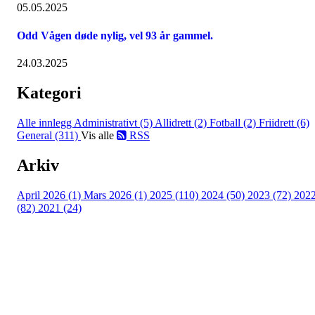
05.05.2025
Odd Vågen døde nylig, vel 93 år gammel.
24.03.2025
Kategori
Alle innlegg
Administrativt (5)
Allidrett (2)
Fotball (2)
Friidrett (6)
General (311)
Vis alle
RSS
Arkiv
April 2026 (1)
Mars 2026 (1)
2025 (110)
2024 (50)
2023 (72)
202
(82)
2021 (24)
Torvastad Idrettslag