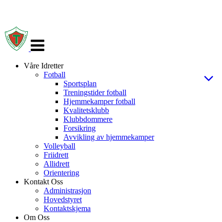
Veksle
navigasjon
Våre Idretter
Fotball
Sportsplan
Treningstider fotball
Hjemmekamper fotball
Kvalitetsklubb
Klubbdommere
Forsikring
Avvikling av hjemmekamper
Volleyball
Friidrett
Allidrett
Orientering
Kontakt Oss
Administrasjon
Hovedstyret
Kontaktskjema
Om Oss