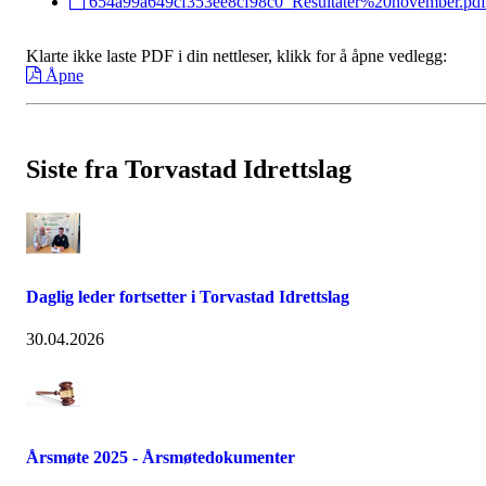
654a99a649cf353ee8cf98c0_Resultater%20november.pdf
Klarte ikke laste PDF i din nettleser, klikk for å åpne vedlegg:
Åpne
Siste fra Torvastad Idrettslag
Daglig leder fortsetter i Torvastad Idrettslag
30.04.2026
Årsmøte 2025 - Årsmøtedokumenter