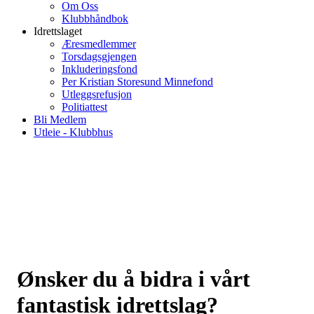
Om Oss
Klubbhåndbok
Idrettslaget
Æresmedlemmer
Torsdagsgjengen
Inkluderingsfond
Per Kristian Storesund Minnefond
Utleggsrefusjon
Politiattest
Bli Medlem
Utleie - Klubbhus
Ønsker du å bidra i vårt
fantastisk idrettslag?