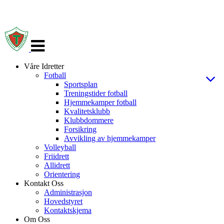
Veksle
navigasjon
Våre Idretter
Fotball
Sportsplan
Treningstider fotball
Hjemmekamper fotball
Kvalitetsklubb
Klubbdommere
Forsikring
Avvikling av hjemmekamper
Volleyball
Friidrett
Allidrett
Orientering
Kontakt Oss
Administrasjon
Hovedstyret
Kontaktskjema
Om Oss