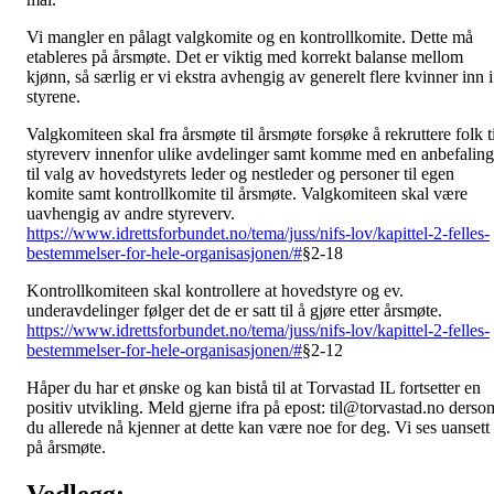
Vi mangler en pålagt valgkomite og en kontrollkomite. Dette må
etableres på årsmøte. Det er viktig med korrekt balanse mellom
kjønn, så særlig er vi ekstra avhengig av generelt flere kvinner inn i
styrene.
Valgkomiteen skal fra årsmøte til årsmøte forsøke å rekruttere folk ti
styreverv innenfor ulike avdelinger samt komme med en anbefaling
til valg av hovedstyrets leder og nestleder og personer til egen
komite samt kontrollkomite til årsmøte. Valgkomiteen skal være
uavhengig av andre styreverv.
https://www.idrettsforbundet.no/tema/juss/nifs-lov/kapittel-2-felles-
bestemmelser-for-hele-organisasjonen/#
§2-18
Kontrollkomiteen skal kontrollere at hovedstyre og ev.
underavdelinger følger det de er satt til å gjøre etter årsmøte.
https://www.idrettsforbundet.no/tema/juss/nifs-lov/kapittel-2-felles-
bestemmelser-for-hele-organisasjonen/#
§2-12
Håper du har et ønske og kan bistå til at Torvastad IL fortsetter en
positiv utvikling. Meld gjerne ifra på epost: til@torvastad.no derso
du allerede nå kjenner at dette kan være noe for deg. Vi ses uansett
på årsmøte.