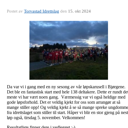
Postet av
Torvastad Idrettslag
den
15. okt 2024
Da var vi i gang med en ny sesong av vår løpskarusell i Bjørgene.
Det ble en fantastisk start med hele 138 deltakere. Dette er rundt de
meste vi har vært noen gang. Værmessig var vi også heldige med
gode løpsforhold. Det er veldig kjekt for oss som arrangør at så
mange stiller opp! Og veldig kjekt å se så mange spreke ungdomm
fra idrettslaget som stiller til start. Håper vi blir en stor gjeng på nes
løp også, tirsdag 5. november. Velkommen!
Resultatliste finner dere i vedlegget :-)