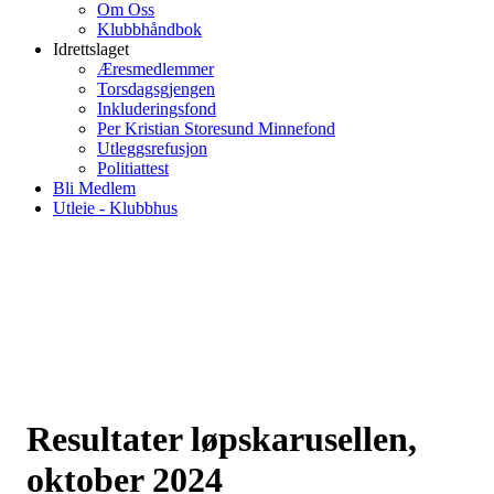
Om Oss
Klubbhåndbok
Idrettslaget
Æresmedlemmer
Torsdagsgjengen
Inkluderingsfond
Per Kristian Storesund Minnefond
Utleggsrefusjon
Politiattest
Bli Medlem
Utleie - Klubbhus
Resultater løpskarusellen,
oktober 2024