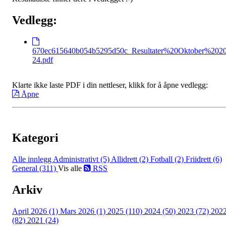
Vedlegg:
670ec615640b054b5295d50c_Resultater%20Oktober%202
24.pdf
Klarte ikke laste PDF i din nettleser, klikk for å åpne vedlegg:
Åpne
Kategori
Alle innlegg
Administrativt (5)
Allidrett (2)
Fotball (2)
Friidrett (6)
General (311)
Vis alle
RSS
Arkiv
April 2026 (1)
Mars 2026 (1)
2025 (110)
2024 (50)
2023 (72)
202
(82)
2021 (24)