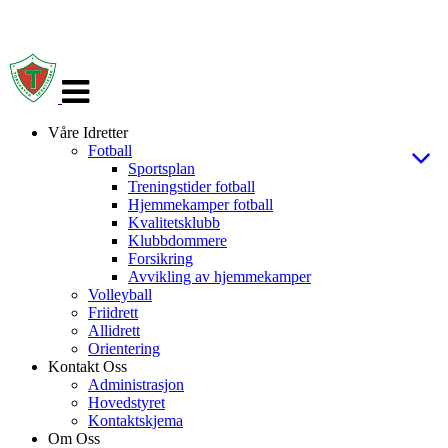
Veksle
navigasjon
Våre Idretter
Fotball
Sportsplan
Treningstider fotball
Hjemmekamper fotball
Kvalitetsklubb
Klubbdommere
Forsikring
Avvikling av hjemmekamper
Volleyball
Friidrett
Allidrett
Orientering
Kontakt Oss
Administrasjon
Hovedstyret
Kontaktskjema
Om Oss