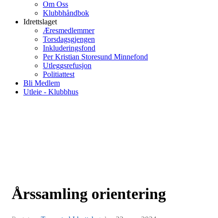
Om Oss
Klubbhåndbok
Idrettslaget
Æresmedlemmer
Torsdagsgjengen
Inkluderingsfond
Per Kristian Storesund Minnefond
Utleggsrefusjon
Politiattest
Bli Medlem
Utleie - Klubbhus
Årssamling orientering