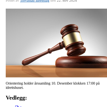
Postet av
Torvastad Idrettslag
den
22. nov 2024
Orientering holder årssamling 10. Desember klokken 17:00 på
idrettshuset.
Vedlegg: