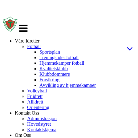
Veksle
navigasjon
Våre Idretter
Fotball
Sportsplan
Treningstider fotball
Hjemmekamper fotball
Kvalitetsklubb
Klubbdommere
Forsikring
Avvikling av hjemmekamper
Volleyball
Friidrett
Allidrett
Orientering
Kontakt Oss
Administrasjon
Hovedstyret
Kontaktskjema
Om Oss