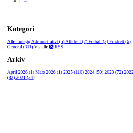
#
Kategori
Alle innlegg
Administrativt (5)
Allidrett (2)
Fotball (2)
Friidrett (6)
General (311)
Vis alle
RSS
Arkiv
April 2026 (1)
Mars 2026 (1)
2025 (110)
2024 (50)
2023 (72)
202
(82)
2021 (24)
Torvastad Idrettslag
Hålandvegen 170, 4260 TORVASTAD