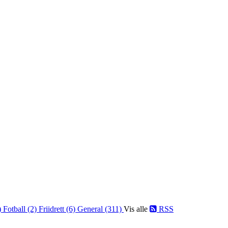
)
Fotball (2)
Friidrett (6)
General (311)
Vis alle
RSS