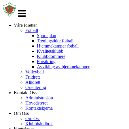
Veksle
navigasjon
Våre Idretter
Fotball
Sportsplan
Treningstider fotball
Hjemmekamper fotball
Kvalitetsklubb
Klubbdommere
Forsikring
Avvikling av hjemmekamper
Volleyball
Friidrett
Allidrett
Orientering
Kontakt Oss
Administrasjon
Hovedstyret
Kontaktskjema
Om Oss
Om Oss
Klubbhåndbok
Idrettslaget