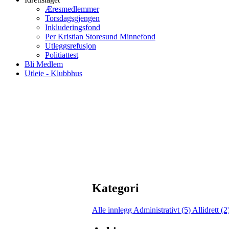
Æresmedlemmer
Torsdagsgjengen
Inkluderingsfond
Per Kristian Storesund Minnefond
Utleggsrefusjon
Politiattest
Bli Medlem
Utleie - Klubbhus
Kategori
Alle innlegg
Administrativt (5)
Allidrett (2