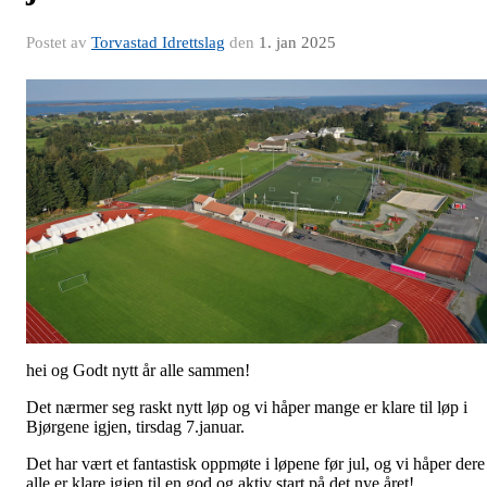
Postet av
Torvastad Idrettslag
den
1. jan 2025
hei og Godt nytt år alle sammen!
Det nærmer seg raskt nytt løp og vi håper mange er klare til løp i
Bjørgene igjen, tirsdag 7.januar.
Det har vært et fantastisk oppmøte i løpene før jul, og vi håper dere
alle er klare igjen til en god og aktiv start på det nye året!