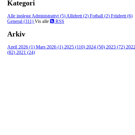
Kategori
Alle innlegg
Administrativt (5)
Allidrett (2)
Fotball (2)
Friidrett (6)
General (311)
Vis alle
RSS
Arkiv
April 2026 (1)
Mars 2026 (1)
2025 (110)
2024 (50)
2023 (72)
202
(82)
2021 (24)
Torvastad Idrettslag
Hålandvegen 170, 4260 TORVASTAD
Org. nr.: 974 902 842
+ 47 906 44 423
dagligleder@torvastad.no