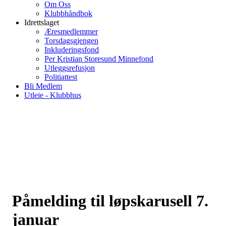
Om Oss
Klubbhåndbok
Idrettslaget
Æresmedlemmer
Torsdagsgjengen
Inkluderingsfond
Per Kristian Storesund Minnefond
Utleggsrefusjon
Politiattest
Bli Medlem
Utleie - Klubbhus
Påmelding til løpskarusell 7.
januar