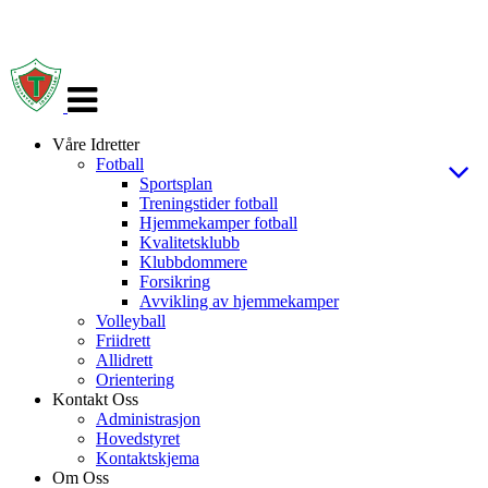
Veksle
navigasjon
Våre Idretter
Fotball
Sportsplan
Treningstider fotball
Hjemmekamper fotball
Kvalitetsklubb
Klubbdommere
Forsikring
Avvikling av hjemmekamper
Volleyball
Friidrett
Allidrett
Orientering
Kontakt Oss
Administrasjon
Hovedstyret
Kontaktskjema
Om Oss