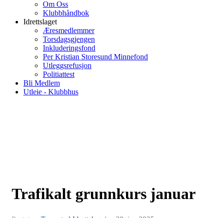
Om Oss
Klubbhåndbok
Idrettslaget
Æresmedlemmer
Torsdagsgjengen
Inkluderingsfond
Per Kristian Storesund Minnefond
Utleggsrefusjon
Politiattest
Bli Medlem
Utleie - Klubbhus
Trafikalt grunnkurs januar