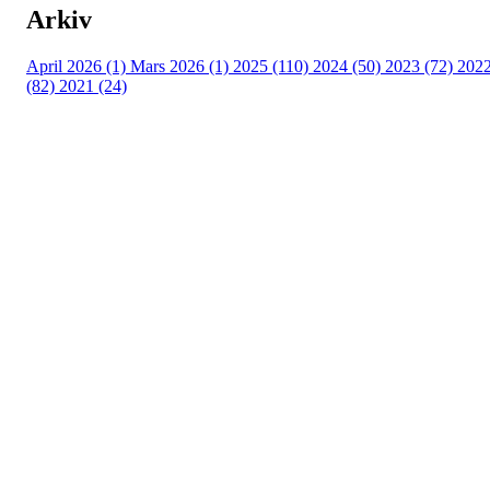
Arkiv
April 2026 (1)
Mars 2026 (1)
2025 (110)
2024 (50)
2023 (72)
202
(82)
2021 (24)
Torvastad Idrettslag
Hålandvegen 170, 4260 TORVASTAD
Org. nr.: 974 902 842
+ 47 906 44 423
dagligleder@torvastad.no
Bli medlem i klubben!