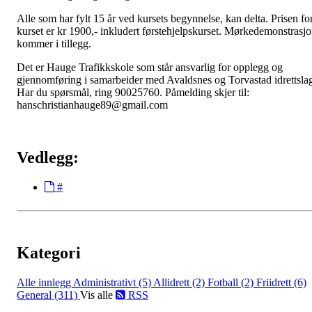
Alle som har fylt 15 år ved kursets begynnelse, kan delta. Prisen fo
kurset er kr 1900,- inkludert førstehjelpskurset. Mørkedemonstrasj
kommer i tillegg.
Det er Hauge Trafikkskole som står ansvarlig for opplegg og
gjennomføring i samarbeider med Avaldsnes og Torvastad idrettsla
Har du spørsmål, ring 90025760. Påmelding skjer til:
hanschristianhauge89@gmail.com
Vedlegg:
#
Kategori
Alle innlegg
Administrativt (5)
Allidrett (2)
Fotball (2)
Friidrett (6)
General (311)
Vis alle
RSS