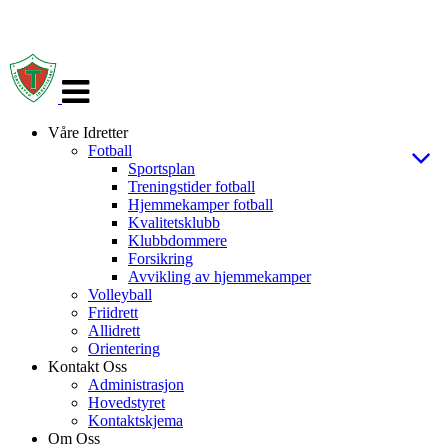
Veksle
navigasjon
Våre Idretter
Fotball
Sportsplan
Treningstider fotball
Hjemmekamper fotball
Kvalitetsklubb
Klubbdommere
Forsikring
Avvikling av hjemmekamper
Volleyball
Friidrett
Allidrett
Orientering
Kontakt Oss
Administrasjon
Hovedstyret
Kontaktskjema
Om Oss