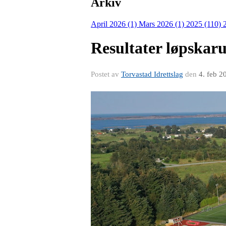
Arkiv
April 2026 (1)
Mars 2026 (1)
2025 (110)
Resultater løpskaru
Postet av
Torvastad Idrettslag
den
4. feb 2