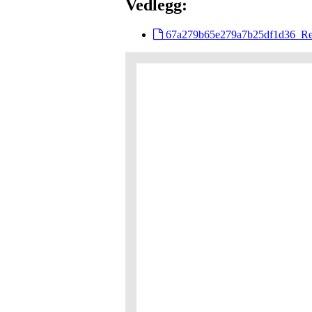
Vedlegg:
67a279b65e279a7b25df1d36_Res