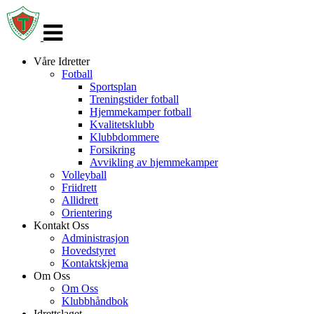
Veksle
navigasjon
Våre Idretter
Fotball
Sportsplan
Treningstider fotball
Hjemmekamper fotball
Kvalitetsklubb
Klubbdommere
Forsikring
Avvikling av hjemmekamper
Volleyball
Friidrett
Allidrett
Orientering
Kontakt Oss
Administrasjon
Hovedstyret
Kontaktskjema
Om Oss
Om Oss
Klubbhåndbok
Idrettslaget