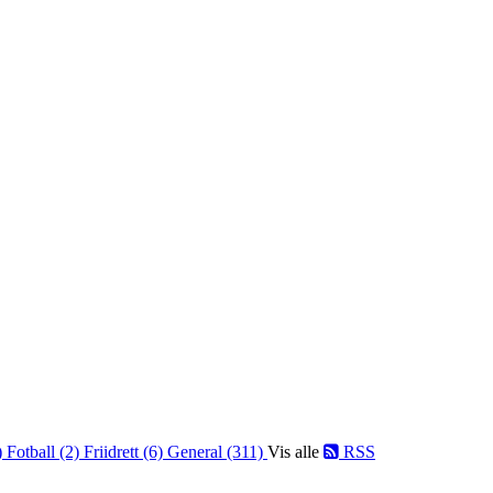
)
Fotball (2)
Friidrett (6)
General (311)
Vis alle
RSS