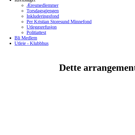
Æresmedlemmer
Torsdagsgjengen
Inkluderingsfond
Per Kristian Storesund Minnefond
Utleggsrefusjon
Politiattest
Bli Medlem
Utleie - Klubbhus
Dette arrangemente
Torvastad Idrettslag
Hålandvegen 170, 4260 TORVASTAD
Org. nr.: 974 902 842