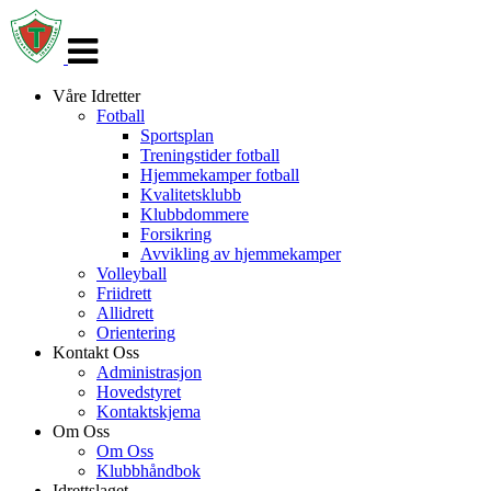
Veksle
navigasjon
Våre Idretter
Fotball
Sportsplan
Treningstider fotball
Hjemmekamper fotball
Kvalitetsklubb
Klubbdommere
Forsikring
Avvikling av hjemmekamper
Volleyball
Friidrett
Allidrett
Orientering
Kontakt Oss
Administrasjon
Hovedstyret
Kontaktskjema
Om Oss
Om Oss
Klubbhåndbok
Idrettslaget