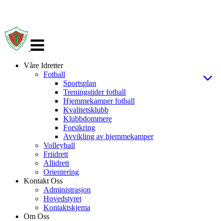
Veksle
navigasjon
Våre Idretter
Fotball
Sportsplan
Treningstider fotball
Hjemmekamper fotball
Kvalitetsklubb
Klubbdommere
Forsikring
Avvikling av hjemmekamper
Volleyball
Friidrett
Allidrett
Orientering
Kontakt Oss
Administrasjon
Hovedstyret
Kontaktskjema
Om Oss