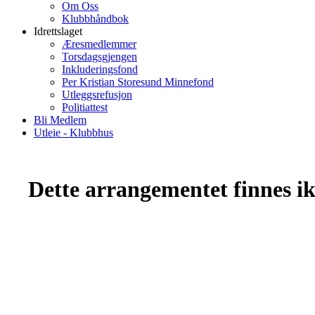
Om Oss
Klubbhåndbok
Idrettslaget
Æresmedlemmer
Torsdagsgjengen
Inkluderingsfond
Per Kristian Storesund Minnefond
Utleggsrefusjon
Politiattest
Bli Medlem
Utleie - Klubbhus
Dette arrangementet finnes ikk
Torvastad Idrettslag