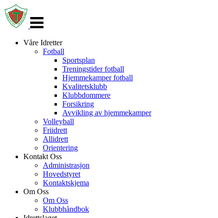
Veksle
navigasjon
Våre Idretter
Fotball
Sportsplan
Treningstider fotball
Hjemmekamper fotball
Kvalitetsklubb
Klubbdommere
Forsikring
Avvikling av hjemmekamper
Volleyball
Friidrett
Allidrett
Orientering
Kontakt Oss
Administrasjon
Hovedstyret
Kontaktskjema
Om Oss
Om Oss
Klubbhåndbok
Idrettslaget