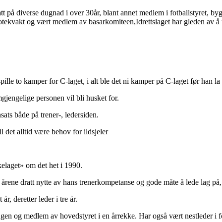
t på diverse dugnad i over 30år, blant annet medlem i fotballstyret, b
kotekvakt og vært medlem av basarkomiteen,Idrettslaget har gleden av å
lle to kamper for C-laget, i alt ble det ni kamper på C-laget før han la
gjengelige personen vil bli husket for.
sats både på trener-, ledersiden.
det alltid være behov for ildsjeler
ikelaget» om det het i 1990.
årene dratt nytte av hans trenerkompetanse og gode måte å lede lag på, 
år, deretter leder i tre år.
ingen og medlem av hovedstyret i en årrekke. Har også vært nestleder i fo