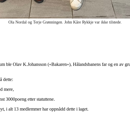
Ola Nordal og Terje Grønningen. John Kåre Rykkje var ikke tilstede.
eum ble Olav K.Johansson («Bakaren»), Hålandsbanens far og en av grunn
å dette:
ed mere,
nst 3000poeng etter statuttene.
, i alt 13 medlemmer har oppnådd dette i laget.