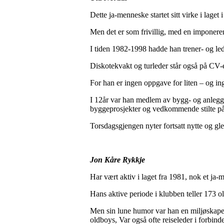
Dette ja-menneske startet sitt virke i laget
Men det er som frivillig, med en imponeren
I tiden 1982-1998 hadde han trener- og led
Diskotekvakt og turleder står også på CV-
For han er ingen oppgave for liten – og ing
I 12år var han medlem av bygg- og anleggs
byggeprosjekter og vedkommende stilte på 
Torsdagsgjengen nyter fortsatt nytte og gl
Jon Kåre Rykkje
Har vært aktiv i laget fra 1981, nok et ja-
Hans aktive periode i klubben teller 173 
Men sin lune humor var han en miljøskaper
oldboys, Var også ofte reiseleder i forbin