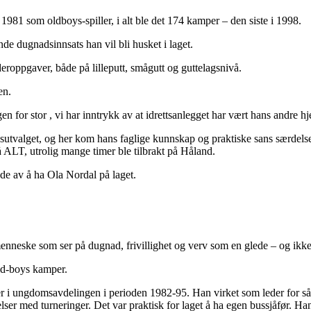
 i 1981 som oldboys-spiller, i alt ble det 174 kamper – den siste i 1998.
de dugnadsinnsats han vil bli husket i laget.
eroppgaver, både på lilleputt, smågutt og guttelagsnivå.
en.
en for stor , vi har inntrykk av at idrettsanlegget har vært hans andre hj
utvalget, og her kom hans faglige kunnskap og praktiske sans særdelses
ALT, utrolig mange timer ble tilbrakt på Håland.
ede av å ha Ola Nordal på laget.
menneske som ser på dugnad, frivillighet og verv som en glede – og ikke 
old-boys kamper.
 i ungdomsavdelingen i perioden 1982-95. Han virket som leder for såve
delser med turneringer. Det var praktisk for laget å ha egen bussjåfør.