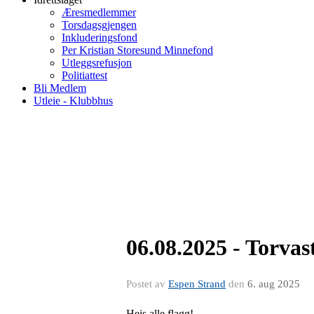
Æresmedlemmer
Torsdagsgjengen
Inkluderingsfond
Per Kristian Storesund Minnefond
Utleggsrefusjon
Politiattest
Bli Medlem
Utleie - Klubbhus
06.08.2025 - Torvast
Postet av
Espen Strand
den
6. aug 2025
Heis alle flagg!