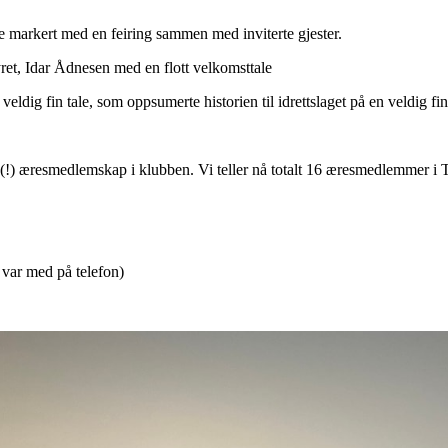
 ble markert med en feiring sammen med inviterte gjester.
yret, Idar Ådnesen med en flott velkomsttale
eldig fin tale, som oppsumerte historien til idrettslaget på en veldig fi
3 (!) æresmedlemskap i klubben. Vi teller nå totalt 16 æresmedlemmer i T
 var med på telefon)