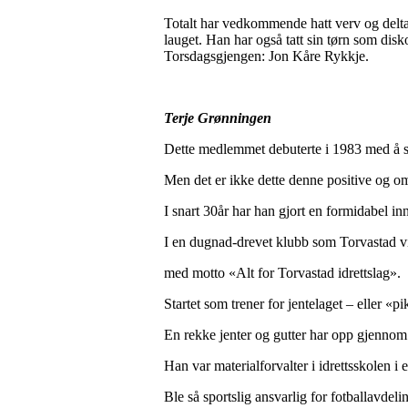
Totalt har vedkommende hatt verv og deltat
lauget. Han har også tatt sin tørn som dis
Torsdagsgjengen: Jon Kåre Rykkje.
Terje Grønningen
Dette medlemmet debuterte i 1983 med å spi
Men det er ikke dette denne positive og om
I snart 30år har han gjort en formidabel inn
I en dugnad-drevet klubb som Torvastad vil 
med motto «Alt for Torvastad idrettslag».
Startet som trener for jentelaget – eller «p
En rekke jenter og gutter har opp gjennom 
Han var materialforvalter i idrettsskolen i et 
Ble så sportslig ansvarlig for fotballavdel