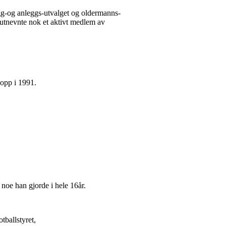
ygg-og anleggs-utvalget og oldermanns-
 utnevnte nok et aktivt medlem av
 opp i 1991.
noe han gjorde i hele 16år.
tballstyret,