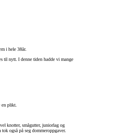
em i hele 38år.
 til nytt. I denne tiden hadde vi mange
en plikt.
l knotter, smågutter, juniorlag og
 Han tok også på seg dommeroppgaver.