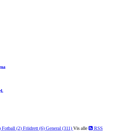
ema
l.
)
Fotball (2)
Friidrett (6)
General (311)
Vis alle
RSS