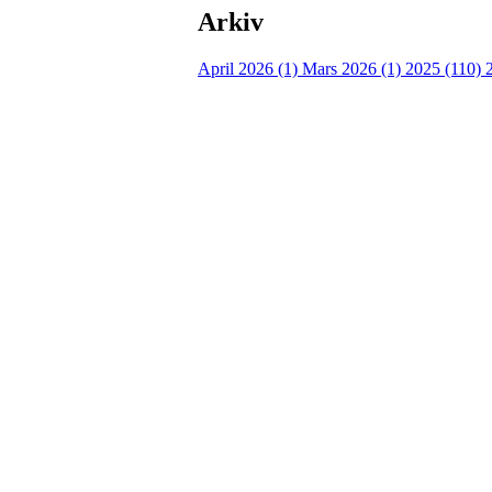
Arkiv
April 2026 (1)
Mars 2026 (1)
2025 (110)
Torvastad Idrettslag
Hålandvegen 170, 4260 TORVASTAD
Org. nr.: 974 902 842
+ 47 906 44 423
dagligleder@torvastad.no
Bli medlem i klubben!
Trykk her for innmelding