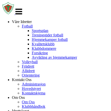
Veksle
navigasjon
Våre Idretter
Fotball
Sportsplan
Treningstider fotball
Hjemmekamper fotball
Kvalitetsklubb
Klubbdommere
Forsikring
Avvikling av hjemmekamper
Volleyball
Friidrett
Allidrett
Orientering
Kontakt Oss
Administrasjon
Hovedstyret
Kontaktskjema
Om Oss
Om Oss
Klubbhåndbok
Idrettslaget