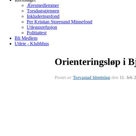
Æresmedlemmer
Torsdagsgjengen
Inkluderingsfond
Per Kristian Storesund Minnefond
Utleggsrefusjon
Politiattest
Bli Medlem
Utleie - Klubbhus
Orienteringsløp i 
Postet av
Torvastad Idrettslag
den
11. feb 