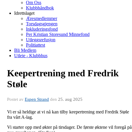
Om Oss
Klubbhåndbok
Idrettslaget
Æresmedlemmer
Torsdagsgjengen
Inkluderingsfond
Per Kristian Storesund Minnefond
Utleggsrefusjon
Politiattest
Bli Medlem
Utleie - Klubbhus
Keepertrening med Fredrik
Støle
Postet av
Espen Strand
den
25. aug 2025
Vi er så heldige at vi nå kan tilby keepertrening med Fredrik Støle
fra vårt A-lag.
Vi starter opp med økter på tirsdager. De første øktene vil foregå på