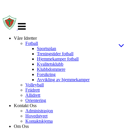
Veksle
navigasjon
Våre Idretter
Fotball
Sportsplan
Treningstider fotball
Hjemmekamper fotball
Kvalitetsklubb
Klubbdommere
Forsikring
Avvikling av hjemmekamper
Volleyball
Friidrett
Allidrett
Orientering
Kontakt Oss
Administrasjon
Hovedstyret
Kontaktskjema
Om Oss