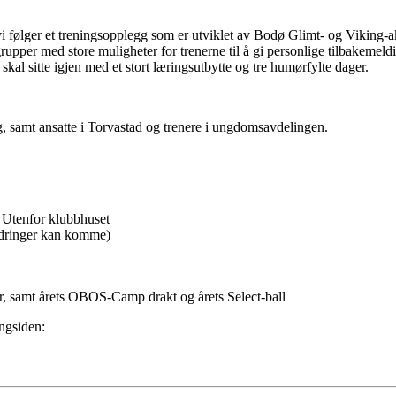
følger et treningsopplegg som er utviklet av Bodø Glimt- og Viking-a
pper med store muligheter for trenerne til å gi personlige tilbakemeldin
e skal sitte igjen med et stort læringsutbytte og tre humørfylte dager.
ag, samt ansatte i Torvastad og trenere i ungdomsavdelingen.
 Utenfor klubbhuset
ndringer kan komme)
er, samt årets OBOS-Camp drakt og årets Select-ball
ngsiden: