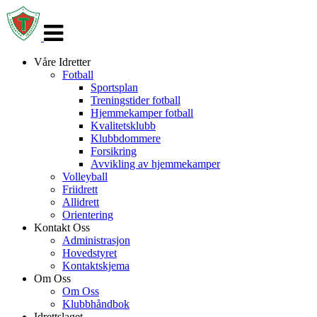
Veksle
navigasjon
Våre Idretter
Fotball
Sportsplan
Treningstider fotball
Hjemmekamper fotball
Kvalitetsklubb
Klubbdommere
Forsikring
Avvikling av hjemmekamper
Volleyball
Friidrett
Allidrett
Orientering
Kontakt Oss
Administrasjon
Hovedstyret
Kontaktskjema
Om Oss
Om Oss
Klubbhåndbok
Idrettslaget