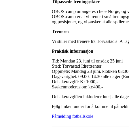
Tilpassede treningsøkter
OBOS-camp arrangeres i hele Norge, og vi 
OBOS-camp er at vi trener i små treningsgru
og posisjoner, og vi ønsker at alle spillern
Trenere:
Vi stiller med trenere fra Torvastad's A-l
Praktisk informasjon
Tid: Mandag 23. juni til onsdag 25 juni
Sted: Torvastad Idrettsenter
Oppmøte: Mandag 23 juni. klokken 08:30
Dagsvarighet: 09.00- 14.30 alle dager (E
Deltakeravgift: Kr 1000,-
Søskenmoderasjon: kr:400,-
Deltakeravgiften inkluderer lunsj alle dag
Følg linken under for å komme til påmeldi
Påmelding fotballskole