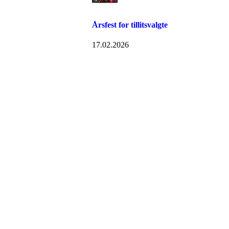
Årsfest for tillitsvalgte
17.02.2026
Torvastad Idrettslag
Hålandvegen 170, 4260 TORVASTAD
Org. nr.: 974 902 842
+ 47 906 44 423
dagligleder@torvastad.no
Bli medlem i klubben!