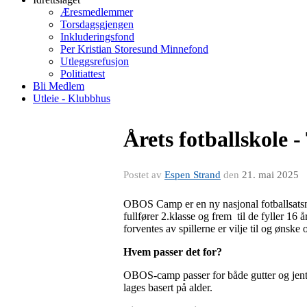
Æresmedlemmer
Torsdagsgjengen
Inkluderingsfond
Per Kristian Storesund Minnefond
Utleggsrefusjon
Politiattest
Bli Medlem
Utleie - Klubbhus
Årets fotballskole
Postet av
Espen Strand
den
21. mai 2025
OBOS Camp er en ny nasjonal fotballsatsnin
fullfører 2.klasse og frem til de fyller 
forventes av spillerne er vilje til og ønske
Hvem passer det for?
OBOS-camp passer for både gutter og jenter
lages basert på alder.