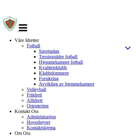
Veksle
navigasjon
Våre Idretter
Fotball
Sportsplan
Treningstider fotball
Hjemmekamper fotball
Kvalitetsklubb
Klubbdommere
Forsikring
Avvikling av hjemmekamper
Volleyball
Friidrett
Allidrett
Orientering
Kontakt Oss
Administrasjon
Hovedstyret
Kontaktskjema
Om Oss