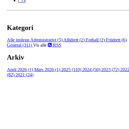
#
Kategori
Alle innlegg
Administrativt (5)
Allidrett (2)
Fotball (2)
Friidrett (6)
General (311)
Vis alle
RSS
Arkiv
April 2026 (1)
Mars 2026 (1)
2025 (110)
2024 (50)
2023 (72)
202
(82)
2021 (24)
Torvastad Idrettslag
Hålandvegen 170, 4260 TORVASTAD