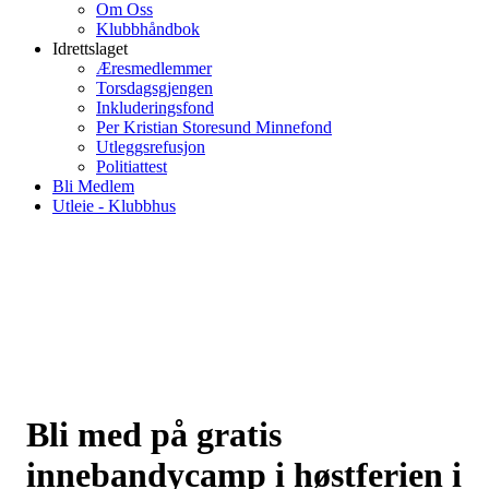
Om Oss
Klubbhåndbok
Idrettslaget
Æresmedlemmer
Torsdagsgjengen
Inkluderingsfond
Per Kristian Storesund Minnefond
Utleggsrefusjon
Politiattest
Bli Medlem
Utleie - Klubbhus
Bli med på gratis
innebandycamp i høstferien i