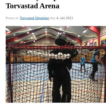
Torvastad Arena
Postet av
Torvastad Idrettslag
den
4. okt 2021