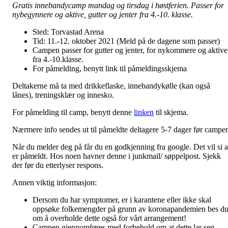
Gratis innebandycamp mandag og tirsdag i høstferien. Passer for
nybegynnere og aktive, gutter og jenter fra 4.-10. klasse.
Sted: Torvastad Arena
Tid: 11.-12. oktober 2021 (Meld på de dagene som passer)
Campen passer for gutter og jenter, for nykommere og aktive
fra 4.-10.klasse.
For påmelding, benytt link til påmeldingsskjema
Deltakerne må ta med drikkeflaske, innebandykølle (kan også
lånes), treningsklær og innesko.
For påmelding til camp, benytt denne
linken
til skjema.
Nærmere info sendes ut til påmeldte deltagere 5-7 dager før campe
Når du melder deg på får du en godkjenning fra google. Det vil si a
er påmeldt. Hos noen havner denne i junkmail/ søppelpost. Sjekk
der før du etterlyser respons.
Annen viktig informasjon:
Dersom du har symptomer, er i karantene eller ikke skal
oppsøke folkemengder på grunn av koronapandemien bes d
om å overholde dette også for vårt arrangement!
Campen gjennomføres med forbehold om at dette lar seg