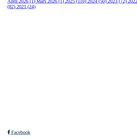
April 2026 (1)
Mars 2026 (1)
2025 (110)
2024 (50)
2023 (72)
202
(82)
2021 (24)
Torvastad Idrettslag
Hålandvegen 170, 4260 TORVASTAD
Org. nr.: 974 902 842
+ 47 906 44 423
dagligleder@torvastad.no
Bli medlem i klubben!
Trykk her for innmelding
Facebook