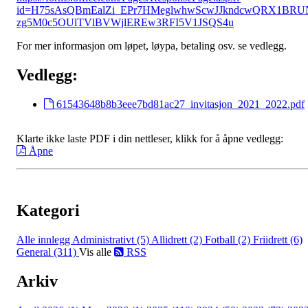
id=H75sAsQBmEalZi_EPr7HMeglwhwScwJJkndcwQRX1BRU
zg5M0c5OUlTVlBVWjlEREw3RFI5V1JSQS4u
For mer informasjon om løpet, løypa, betaling osv. se vedlegg.
Vedlegg:
61543648b8b3eee7bd81ac27_invitasjon_2021_2022.pdf
Klarte ikke laste PDF i din nettleser, klikk for å åpne vedlegg:
Åpne
Kategori
Alle innlegg
Administrativt (5)
Allidrett (2)
Fotball (2)
Friidrett (6)
General (311)
Vis alle
RSS
Arkiv