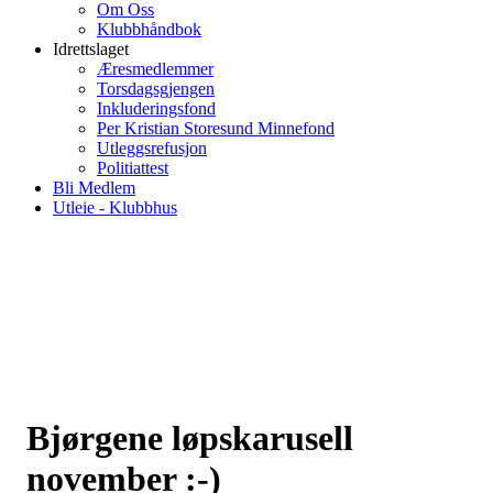
Om Oss
Klubbhåndbok
Idrettslaget
Æresmedlemmer
Torsdagsgjengen
Inkluderingsfond
Per Kristian Storesund Minnefond
Utleggsrefusjon
Politiattest
Bli Medlem
Utleie - Klubbhus
Bjørgene løpskarusell
november :-)