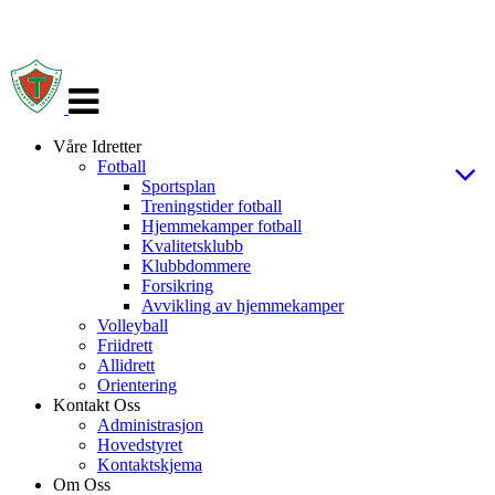
Veksle
navigasjon
Våre Idretter
Fotball
Sportsplan
Treningstider fotball
Hjemmekamper fotball
Kvalitetsklubb
Klubbdommere
Forsikring
Avvikling av hjemmekamper
Volleyball
Friidrett
Allidrett
Orientering
Kontakt Oss
Administrasjon
Hovedstyret
Kontaktskjema
Om Oss